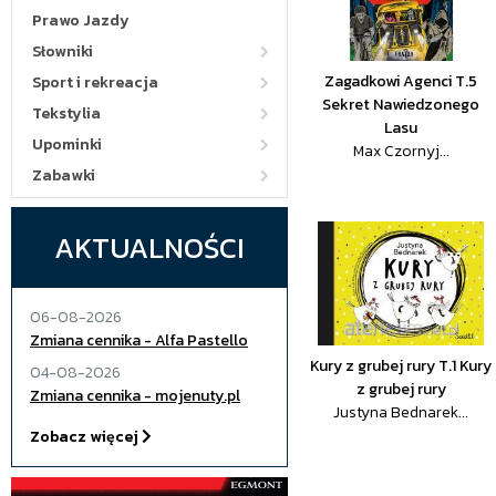
Prawo Jazdy
Słowniki
Zagadkowi Agenci T.5
Sport i rekreacja
Sekret Nawiedzonego
Tekstylia
Lasu
Upominki
Max Czornyj...
Zabawki
AKTUALNOŚCI
06-08-2026
Zmiana cennika - Alfa Pastello
Kury z grubej rury T.1 Kury
04-08-2026
z grubej rury
Zmiana cennika - mojenuty.pl
Justyna Bednarek...
Zobacz więcej