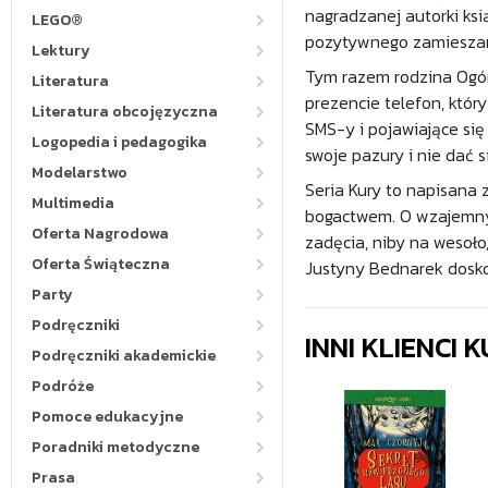
nagradzanej autorki ks
LEGO®
pozytywnego zamieszani
Lektury
Tym razem rodzina Ogór
Literatura
prezencie telefon, któr
Literatura obcojęzyczna
SMS-y i pojawiające się
Logopedia i pedagogika
swoje pazury i nie dać 
Modelarstwo
Seria Kury to napisana 
Multimedia
bogactwem. O wzajemnym
Oferta Nagrodowa
zadęcia, niby na wesoło
Oferta Świąteczna
Justyny Bednarek doskon
Party
Podręczniki
INNI KLIENCI
Podręczniki akademickie
Podróże
Pomoce edukacyjne
Poradniki metodyczne
Prasa