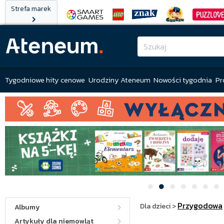
Strefa marek
Tygodniowe hity cenowe
Urodziny Ateneum
Nowości tygodnia
Pr
Przygodowa
Dla dzieci
>
Albumy
Artykuły dla niemowląt