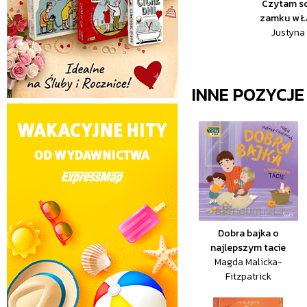
Czytam so
zamku w Ł
Justyna 
INNE POZYCJ
Dobra bajka o
najlepszym tacie
Magda Malicka-
Fitzpatrick