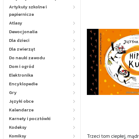
Artykuły szkolne i
papiernicze
Atlasy
Dewocjonalia
Dla dzieci
Dla zwierząt
Do nauki zawodu
Dom i ogród
Elektronika
Encyklopedie
Gry
Języki obce
Kalendarze
Karnety i pocztówki
Kodeksy
Trzeci tom ciepłej, mądr
Komiksy