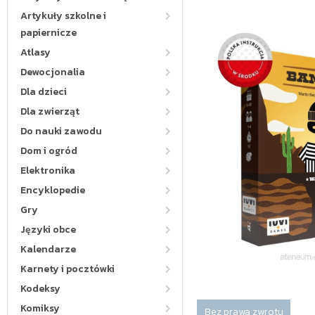
Artykuły szkolne i
papiernicze
Atlasy
Dewocjonalia
Dla dzieci
Dla zwierząt
Do nauki zawodu
Dom i ogród
Elektronika
Encyklopedie
Gry
Języki obce
Kalendarze
Karnety i pocztówki
Kodeksy
Komiksy
Bez prawa zwrotu