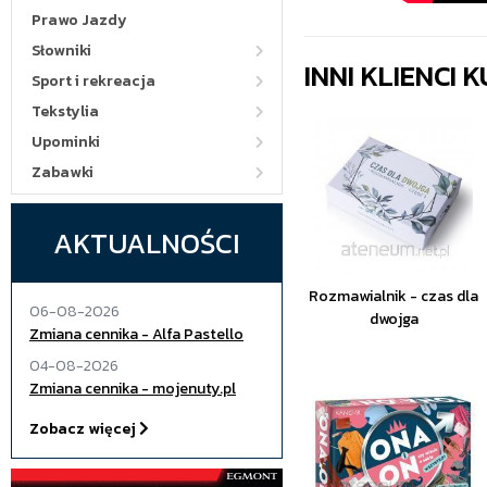
Prawo Jazdy
Słowniki
INNI KLIENCI
Sport i rekreacja
Tekstylia
Upominki
Zabawki
AKTUALNOŚCI
Rozmawialnik - czas dla
06-08-2026
dwojga
Zmiana cennika - Alfa Pastello
04-08-2026
Zmiana cennika - mojenuty.pl
Zobacz więcej