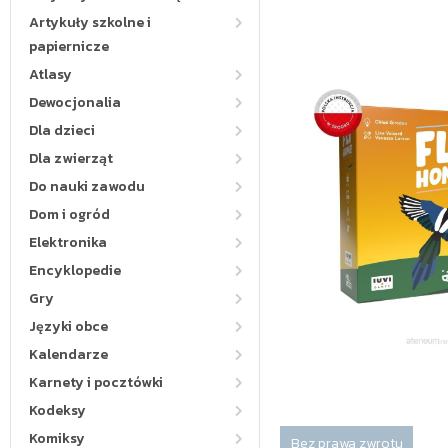
Artykuły szkolne i
papiernicze
Atlasy
Dewocjonalia
Dla dzieci
Dla zwierząt
Do nauki zawodu
Dom i ogród
Elektronika
Encyklopedie
Gry
Języki obce
Kalendarze
Karnety i pocztówki
Kodeksy
Komiksy
Bez prawa zwrotu