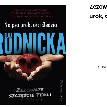
Zezowa
urok, o
Cena 