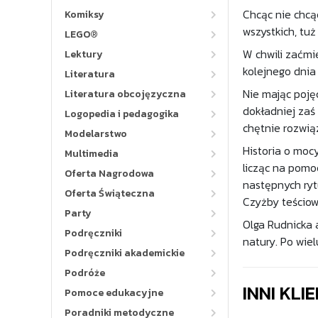
Chcąc nie chcą
Komiksy
wszystkich, tu
LEGO®
W chwili zaćm
Lektury
kolejnego dnia
Literatura
Nie mając pojęc
Literatura obcojęzyczna
dokładniej zaś
Logopedia i pedagogika
chętnie rozwią
Modelarstwo
Historia o moc
Multimedia
licząc na pomo
Oferta Nagrodowa
następnych rytu
Oferta Świąteczna
Czyżby teścio
Party
Olga Rudnicka 
Podręczniki
natury. Po wie
Podręczniki akademickie
Podróże
INNI KLI
Pomoce edukacyjne
Poradniki metodyczne