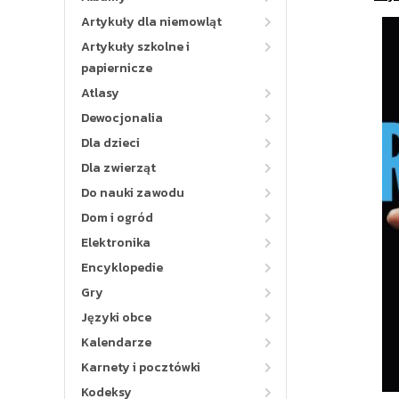
Artykuły dla niemowląt
Artykuły szkolne i
papiernicze
Atlasy
Dewocjonalia
Dla dzieci
Dla zwierząt
Do nauki zawodu
Dom i ogród
Elektronika
Encyklopedie
Gry
Języki obce
Kalendarze
Karnety i pocztówki
Kodeksy