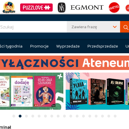
Zawiera frazę
ci tygodnia
Promocje
Wyprzedaże
Przedsprzedaże
U
minał