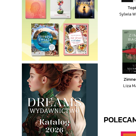
Topi
Sylwia W
Zimne
Liza M
POLECA