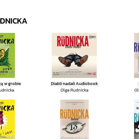
DNICKA
ą w grobie
Diabli nadali Audiobook
udnicka
Olga Rudnicka
Ol