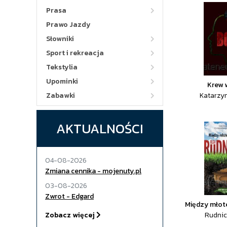
Prasa
Prawo Jazdy
Słowniki
Sport i rekreacja
Tekstylia
Upominki
Krew 
Zabawki
Katarzy
AKTUALNOŚCI
04-08-2026
Zmiana cennika - mojenuty.pl
03-08-2026
Zwrot - Edgard
Między młot
Zobacz więcej
Rudnic