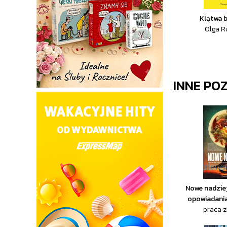
Klątwa b
Olga R
INNE PO
Nowe nadziej
opowiadania
praca 