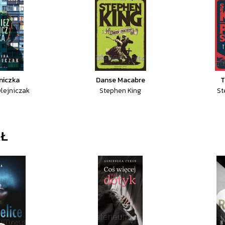
niczka
Danse Macabre
T
lejniczak
Stephen King
St
AŁ