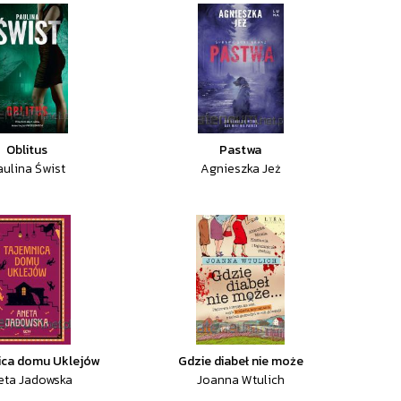
Oblitus
Pastwa
aulina Świst
Agnieszka Jeż
ica domu Uklejów
Gdzie diabeł nie może
eta Jadowska
Joanna Wtulich