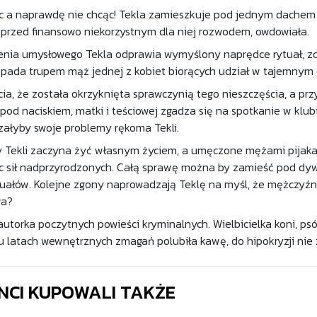
c a naprawdę nie chcąc! Tekla zamieszkuje pod jednym dachem z
ż przed finansowo niekorzystnym dla niej rozwodem, owdowiała.
ienia umysłowego Tekla odprawia wymyślony naprędce rytuał, 
 pada trupem mąż jednej z kobiet biorących udział w tajemnym
ia, że została okrzyknięta sprawczynią tego nieszczęścia, a prz
 pod naciskiem, matki i teściowej zgadza się na spotkanie w klub
załyby swoje problemy rękoma Tekli.
y Tekli zaczyna żyć własnym życiem, a umęczone mężami pijakami
c sił nadprzyrodzonych. Całą sprawę można by zamieść pod dy
ałów. Kolejne zgony naprowadzają Teklę na myśl, że mężczyźni zo
wa?
autorka poczytnych powieści kryminalnych. Wielbicielka koni, psó
lu latach wewnętrznych zmagań polubiła kawę, do hipokryzji nie
ENCI KUPOWALI TAKŻE