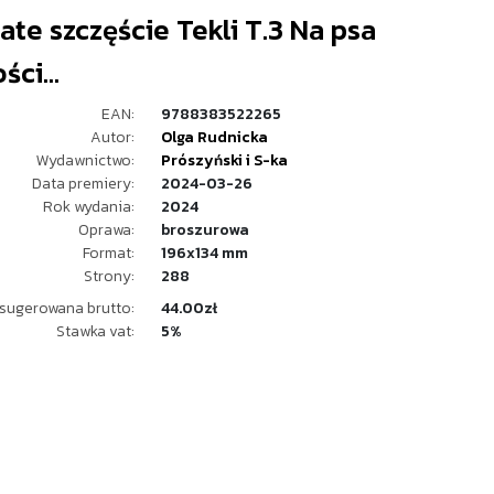
te szczęście Tekli T.3 Na psa
ści...
EAN:
9788383522265
Autor:
Olga Rudnicka
Wydawnictwo:
Prószyński i S-ka
Data premiery:
2024-03-26
Rok wydania:
2024
Oprawa:
broszurowa
Format:
196x134 mm
Strony:
288
sugerowana brutto:
44.00zł
Stawka vat:
5%