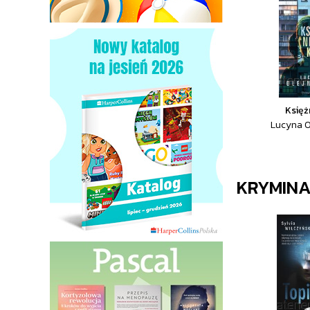
Księż
Lucyna O
KRYMIN