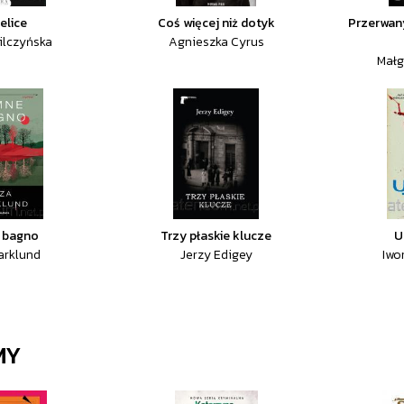
elice
Coś więcej niż dotyk
Przerwan
ilczyńska
Agnieszka Cyrus
Małg
 bagno
Trzy płaskie klucze
U
arklund
Jerzy Edigey
Iwo
MY