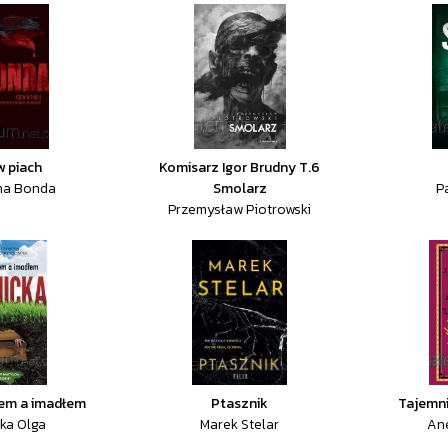
w piach
Komisarz Igor Brudny T.6
na Bonda
Smolarz
P
Przemysław Piotrowski
em a imadłem
Ptasznik
Tajemn
ka Olga
Marek Stelar
An