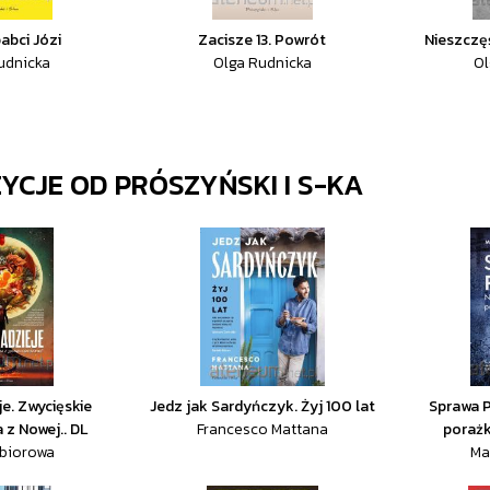
abci Józi
Zacisze 13. Powrót
Nieszczę
udnicka
Olga Rudnicka
Ol
ZYCJE OD
PRÓSZYŃSKI I S-KA
e. Zwycięskie
Jedz jak Sardyńczyk. Żyj 100 lat
Sprawa P
 z Nowej.. DL
Francesco Mattana
porażka
zbiorowa
Ma