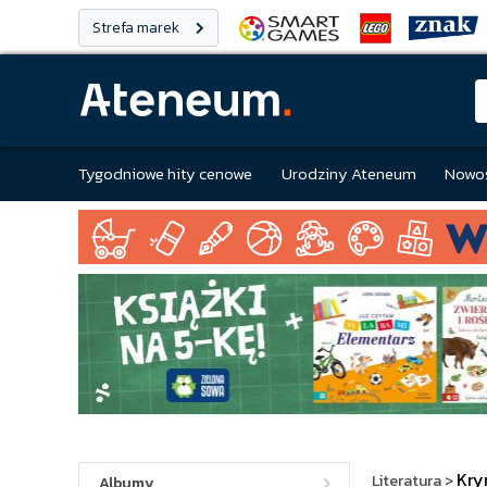
Strefa marek
Tygodniowe hity cenowe
Urodziny Ateneum
Nowoś
Kry
Literatura
>
Albumy