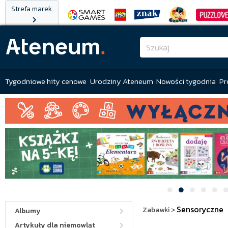
Strefa marek
Tygodniowe hity cenowe
Urodziny Ateneum
Nowości tygodnia
Pr
Sensoryczne
Zabawki
>
Albumy
Artykuły dla niemowląt