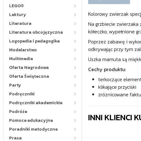
LEGO®
Kolorowy zwierzak specj
Lektury
Literatura
Na grzbiecie zwierzaka z
kółeczko, wypełnione g
Literatura obcojęzyczna
Logopedia i pedagogika
Poprzez zabawę i wykon
odkrywając przy tym za
Modelarstwo
Multimedia
Uszka mamuta są miękkie
Oferta Nagrodowa
Cechy produktu:
Oferta Świąteczna
terkoczące elementy
Party
klikające przyciski
Podręczniki
zróżnicowane faktu
Podręczniki akademickie
Podróże
INNI KLIENCI
Pomoce edukacyjne
Poradniki metodyczne
Prasa