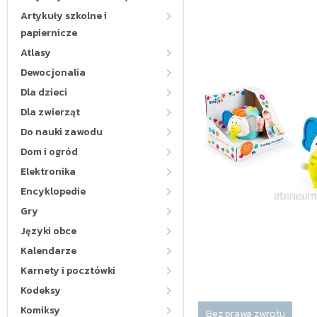
Artykuły szkolne i
papiernicze
Atlasy
Dewocjonalia
Dla dzieci
Dla zwierząt
Do nauki zawodu
Dom i ogród
Elektronika
Encyklopedie
Gry
Języki obce
Kalendarze
Karnety i pocztówki
Kodeksy
Komiksy
Bez prawa zwrotu