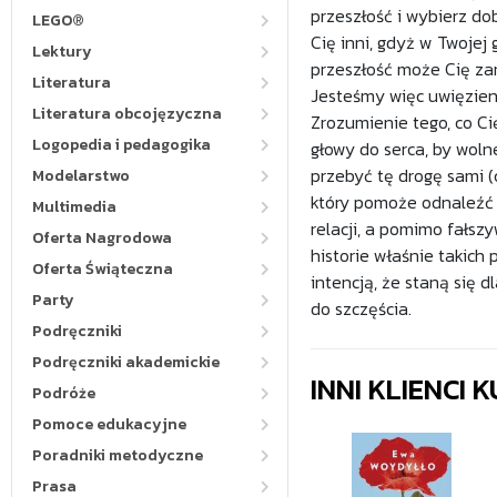
przeszłość i wybierz dob
LEGO®
Cię inni, gdyż w Twojej 
Lektury
przeszłość może Cię za
Literatura
Jesteśmy więc uwięzien
Literatura obcojęzyczna
Zrozumienie tego, co Ci
Logopedia i pedagogika
głowy do serca, by woln
przebyć tę drogę sami (
Modelarstwo
który pomoże odnaleźć 
Multimedia
relacji, a pomimo fałsz
Oferta Nagrodowa
historie właśnie takich
Oferta Świąteczna
intencją, że staną się 
Party
do szczęścia.
Podręczniki
Podręczniki akademickie
INNI KLIENCI
Podróże
Pomoce edukacyjne
Poradniki metodyczne
Prasa