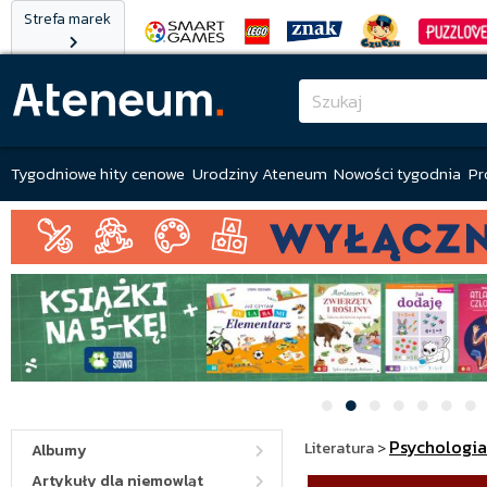
Strefa marek
Tygodniowe hity cenowe
Urodziny Ateneum
Nowości tygodnia
Pr
Psychologia
Literatura
>
Albumy
Artykuły dla niemowląt