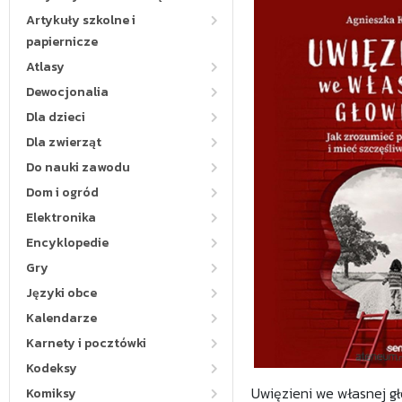
Artykuły szkolne i
papiernicze
Atlasy
Dewocjonalia
Dla dzieci
Dla zwierząt
Do nauki zawodu
Dom i ogród
Elektronika
Encyklopedie
Gry
Języki obce
Kalendarze
Karnety i pocztówki
Kodeksy
Uwięzieni we własnej gł
Komiksy