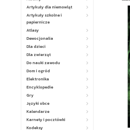
Artykuły dla niemowląt
Artykuły szkolne i
papiernicze
Atlasy
Dewocjonalia
Dla dzieci
Dla zwierząt
Do nauki zawodu
Dom i ogród
Elektronika
Encyklopedie
Gry
Języki obce
Kalendarze
Karnety i pocztówki
Kodeksy