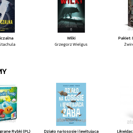
iczalna
Wilki
Pakiet:
Stachula
Grzegorz Wielgus
Żwir
MY
rane Rybki (PL)
Działo na łososie i lewitująca
Likwidac