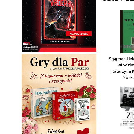
Stygmat. Hel
Włodzim
Katarzyna 
Moska