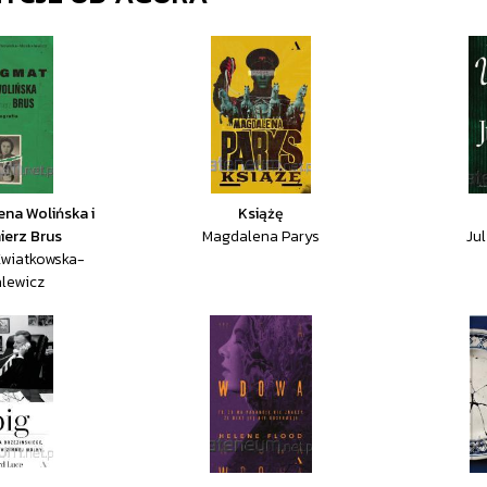
ena Wolińska i
Książę
ierz Brus
Magdalena Parys
Ju
Kwiatkowska-
lewicz