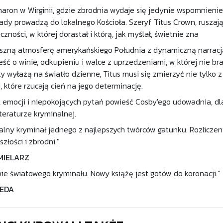
aron w Wirginii, gdzie zbrodnia wydaje się jedynie wspomnieni
lady prowadzą do lokalnego Kościoła. Szeryf Titus Crown, ruszaj
zności, w której dorastał i którą, jak myślał, świetnie zna
szną atmosferę amerykańskiego Południa z dynamiczną narracją
eść o winie, odkupieniu i walce z uprzedzeniami, w której nie br
 wyłażą na światło dzienne, Titus musi się zmierzyć nie tylko z
 które rzucają cień na jego determinację.
, emocji i niepokojących pytań powieść Cosby'ego udowadnia, d
teraturze kryminalnej.
talny kryminał jednego z najlepszych twórców gatunku. Rozlicze
złości i zbrodni."
MIELARZ
wie światowego kryminału. Nowy książę jest gotów do koronacji."
IEDA