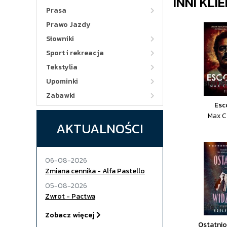
INNI KLI
Prasa
Prawo Jazdy
Słowniki
Sport i rekreacja
Tekstylia
Upominki
Zabawki
Esc
Max C
AKTUALNOŚCI
06-08-2026
Zmiana cennika - Alfa Pastello
05-08-2026
Zwrot - Pactwa
Zobacz więcej
Ostatnio