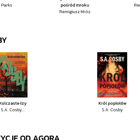
 Parks
pośród mroku
Re
Remigiusz Mróz
BY
Kolczaste łzy
Król popiołów
S.A. Cosby...
S.A. Cosby
ZYCJE OD
AGORA