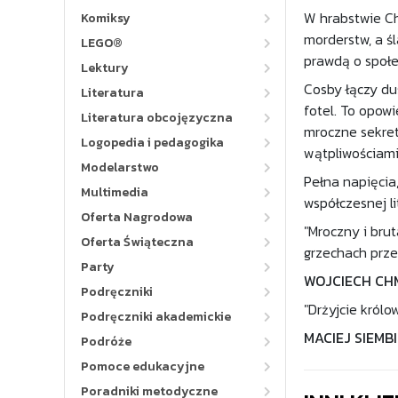
W hrabstwie Ch
Komiksy
morderstw, a ś
LEGO®
prawdą o społec
Lektury
Cosby łączy du
Literatura
fotel. To opowi
Literatura obcojęzyczna
mroczne sekrety
Logopedia i pedagogika
wątpliwościami,
Modelarstwo
Pełna napięcia
Multimedia
współczesnej li
Oferta Nagrodowa
"Mroczny i bru
Oferta Świąteczna
grzechach przes
Party
WOJCIECH CH
Podręczniki
"Drżyjcie królo
Podręczniki akademickie
MACIEJ SIEMB
Podróże
Pomoce edukacyjne
Poradniki metodyczne