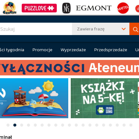
Zawiera frazę
ci tygodnia
Promocje
Wyprzedaże
Przedsprzedaże
U
minał