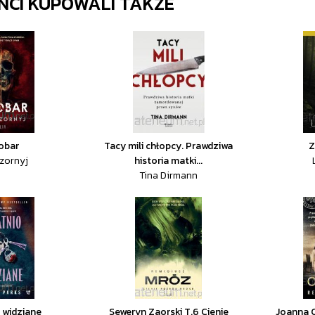
ENCI KUPOWALI TAKŻE
obar
Tacy mili chłopcy. Prawdziwa
Z
zornyj
historia matki...
Tina Dirmann
 widziane
Seweryn Zaorski T.6 Cienie
Joanna C