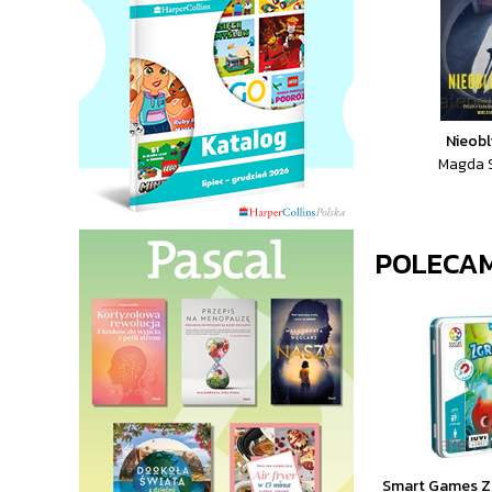
Nieobl
Magda 
POLECA
Smart Games Zg