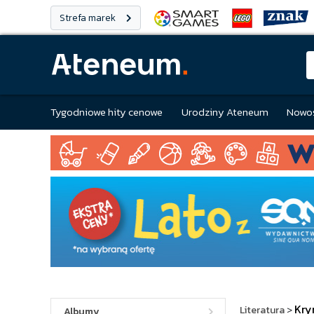
Strefa marek
Tygodniowe hity cenowe
Urodziny Ateneum
Nowoś
Kry
Literatura
>
Albumy