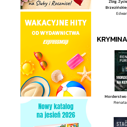
Zbig. Życi
Brzezińskie
Edwar
KRYMIN
Morderstwo
Renata