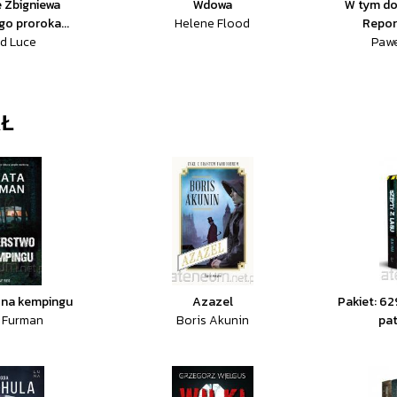
e Zbigniewa
Wdowa
W tym do
go proroka...
Helene Flood
Repor
d Luce
Pawe
AŁ
 na kempingu
Azazel
Pakiet: 62
 Furman
Boris Akunin
pat