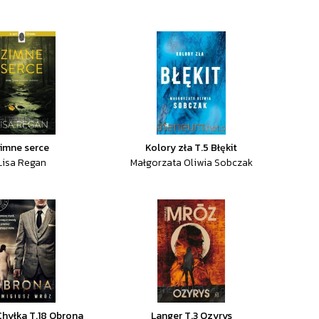
imne serce
Kolory zła T.5 Błękit
Lisa Regan
Małgorzata Oliwia Sobczak
hyłka T.18 Obrona
Langer T.3 Ozyrys