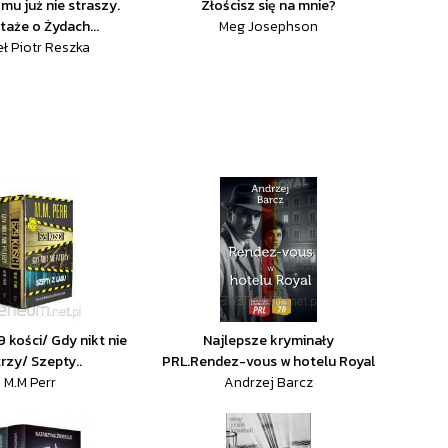
mu już nie straszy.
Złościsz się na mnie?
taże o Żydach...
Meg Josephson
ł Piotr Reszka
9 kości/ Gdy nikt nie
Najlepsze kryminały
rzy/ Szepty..
PRL.Rendez-vous w hotelu Royal
M.M Perr
Andrzej Barcz