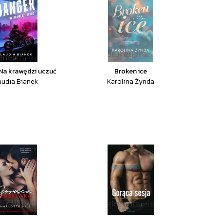
Na krawędzi uczuć
Broken ice
audia Bianek
Karolina Żynda