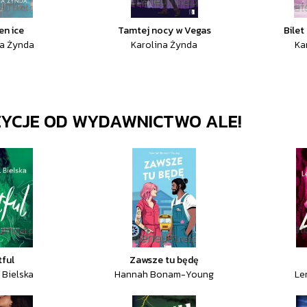
en ice
Tamtej nocy w Vegas
Bilet
na Żynda
Karolina Żynda
Ka
ZYCJE OD
WYDAWNICTWO ALE!
tful
Zawsze tu będę
 Bielska
Hannah Bonam-Young
Le