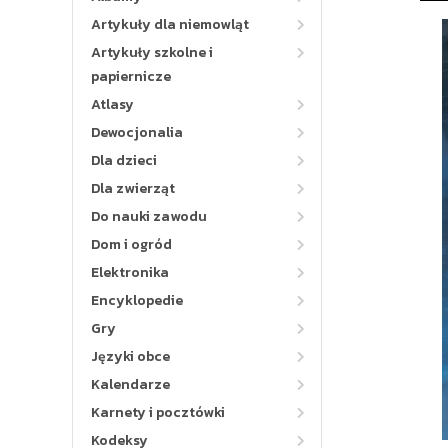
Artykuły dla niemowląt
Artykuły szkolne i
papiernicze
Atlasy
Dewocjonalia
Dla dzieci
Dla zwierząt
Do nauki zawodu
Dom i ogród
Elektronika
Encyklopedie
Gry
Języki obce
Kalendarze
Karnety i pocztówki
Kodeksy