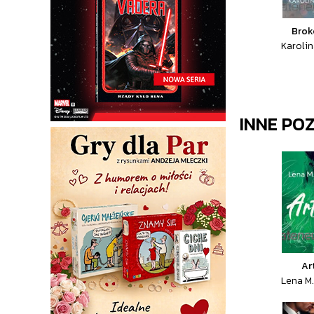
Brok
Karoli
INNE PO
Ar
Lena M.