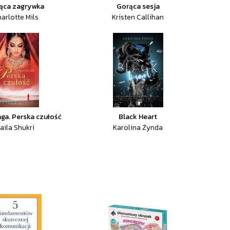
ąca zagrywka
Gorąca sesja
arlotte Mils
Kristen Callihan
aga. Perska czułość
Black Heart
aila Shukri
Karolina Żynda