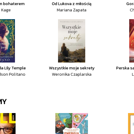
m bohaterem
Od Lukova z miłością
Gor
a Kage
Mariana Zapata
Ch
a Lily Temple
Wszystkie moje sekrety
Perska s
dson Politano
Weronika Czaplarska
L
MY