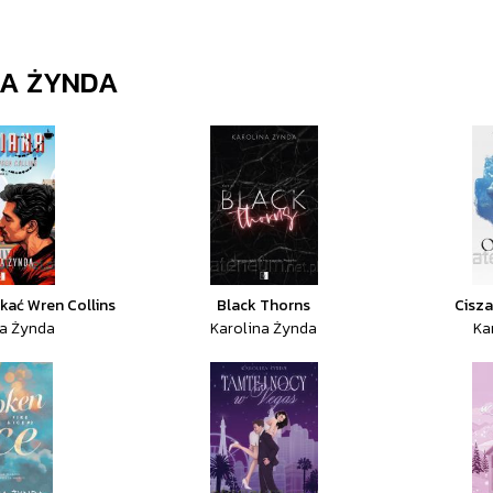
NA ŻYNDA
kać Wren Collins
Black Thorns
Cisza
na Żynda
Karolina Żynda
Ka