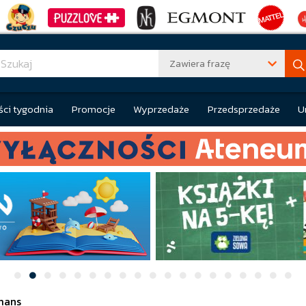
Zawiera frazę
ci tygodnia
Promocje
Wyprzedaże
Przedsprzedaże
U
mans