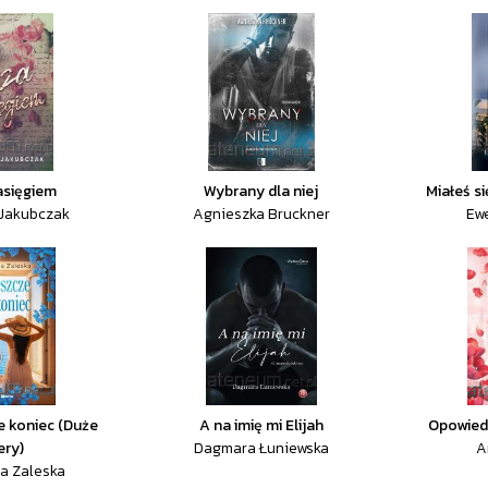
asięgiem
Wybrany dla niej
Miałeś si
Jakubczak
Agnieszka Bruckner
Ew
e koniec (Duże
A na imię mi Elijah
Opowiedz
ery)
Dagmara Łuniewska
A
a Zaleska