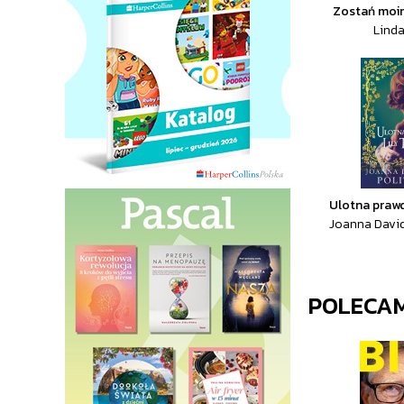
Zostań moi
Lind
Ulotna prawd
Joanna Davi
POLECA