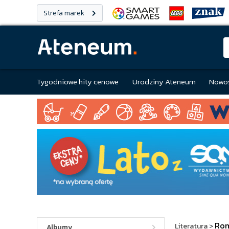
Strefa marek
Tygodniowe hity cenowe
Urodziny Ateneum
Nowoś
Ro
Literatura
>
Albumy