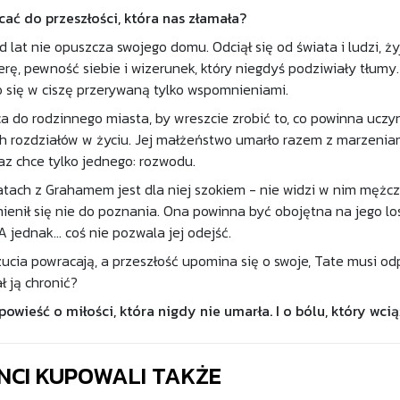
ać do przeszłości, która nas złamała?
d lat nie opuszcza swojego domu. Odciął się od świata i ludzi, 
ierę, pewność siebie i wizerunek, który niegdyś podziwiały tłum
o się w ciszę przerywaną tylko wspomnieniami.
ca do rodzinnego miasta, by wreszcie zrobić to, co powinna ucz
ch rozdziałów w życiu. Jej małżeństwo umarło razem z marzeniami
az chce tylko jednego: rozwodu.
atach z Grahamem jest dla niej szokiem - nie widzi w nim mężczy
ienił się nie do poznania. Ona powinna być obojętna na jego los.
 jednak... coś nie pozwala jej odejść.
cia powracają, a przeszłość upomina się o swoje, Tate musi od
ł ją chronić?
owieść o miłości, która nigdy nie umarła. I o bólu, który wcią
ENCI KUPOWALI TAKŻE