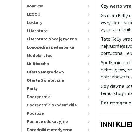
Czy warto wrac
Komiksy
LEGO®
Graham Kelly o
wszystko - kar
Lektury
życie zamienił
Literatura
Tate Kelly wra
Literatura obcojęzyczna
najtrudniejszy
Logopedia i pedagogika
porzucona. Ter
Modelarstwo
Spotkanie po l
Multimedia
pełen lęków, zm
Oferta Nagrodowa
potrzebowała. A
Oferta Świąteczna
Gdy dawne uczu
Party
temu, który mia
Podręczniki
Poruszająca op
Podręczniki akademickie
Podróże
INNI KLI
Pomoce edukacyjne
Poradniki metodyczne