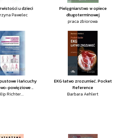
wistości u dzieci
Pielęgniarstwo w opiece
rzyna Pawelec
długoterminowej
praca zbiorowa
pustowe i łańcuchy
EKG łatwo zrozumieć. Pocket
wo-powięziowe ..
Reference
lip Richter...
Barbara Aehlert