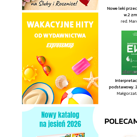
Nowe leki prze
w.2 zm
red. Mar
Interpretac
podstawowy. 
Małgorzata
POLECA