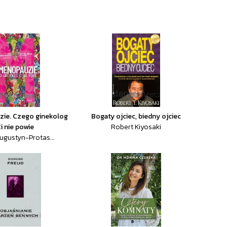
ie. Czego ginekolog
Bogaty ojciec, biedny ojciec
i nie powie
Robert Kiyosaki
gustyn-Protas...