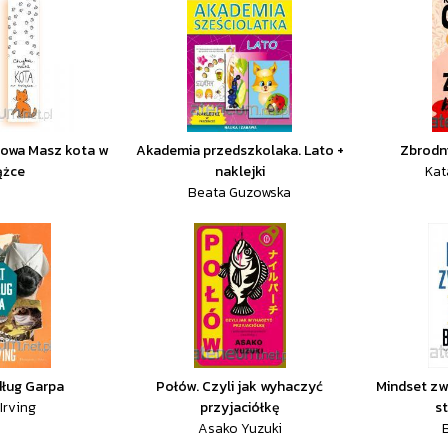
nowa Masz kota w
Akademia przedszkolaka. Lato +
Zbrodni
ążce
naklejki
Kat
Beata Guzowska
dług Garpa
Połów. Czyli jak wyhaczyć
Mindset zw
Irving
przyjaciółkę
st
Asako Yuzuki