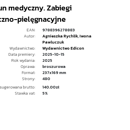
un medyczny. Zabiegi
zno-pielęgnacyjne
EAN:
9788396278883
Autor:
Agnieszka Rychlik
,
Iwona
Pawluczuk
Wydawnictwo:
Wydawnictwo Edicon
Data premiery:
2025-10-15
Rok wydania:
2025
Oprawa:
broszurowa
Format:
237x169 mm
Strony:
480
sugerowana brutto:
140.00zł
Stawka vat:
5%