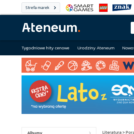
Strefa marek
Tygodniowe hity cenowe
Urodziny Ateneum
Nowoś
Literatura
>
Pora
Albumy