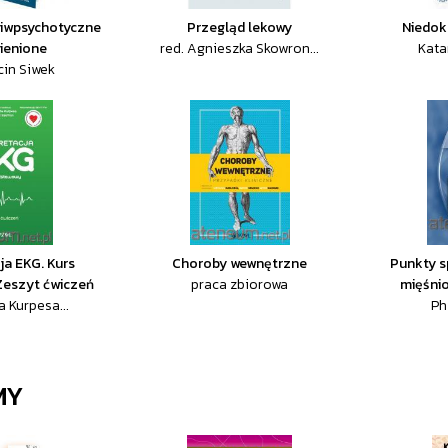
ciwpsychotyczne
Przegląd lekowy
Niedokr
ienione
red. Agnieszka Skowron...
Kata
cin Siwek
ja EKG. Kurs
Choroby wewnętrzne
Punkty s
Zeszyt ćwiczeń
praca zbiorowa
mięśnio
 Kurpesa...
Phi
MY