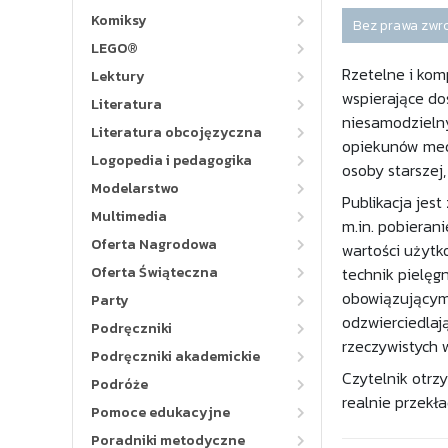
Komiksy
Bez prawa zwr
LEGO®
Rzetelne i kom
Lektury
wspierające do
Literatura
niesamodzielny
Literatura obcojęzyczna
opiekunów medy
Logopedia i pedagogika
osoby starszej
Modelarstwo
Publikacja jes
Multimedia
m.in. pobieran
Oferta Nagrodowa
wartości użytk
Oferta Świąteczna
technik pielęg
obowiązującymi
Party
odzwierciedlaj
Podręczniki
rzeczywistych
Podręczniki akademickie
Czytelnik otrz
Podróże
realnie przekł
Pomoce edukacyjne
Poradniki metodyczne