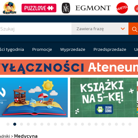
Zawiera frazę
ci tygodnia
Promocje
Wyprzedaże
Przedsprzedaże
U
Medycyna
dniki
>