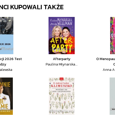
ENCI KUPOWALI TAKŻE
icji 2026 Test
Afterparty
O Menopauz
edzy
Paulina Młynarska...
C
alewska
Anna Au