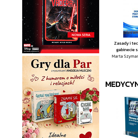
Zasady i tec
gabinecie 
Marta Szymań
MEDYCY