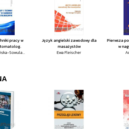
hniki pracy w
Język angielski zawodowy dla
Pierwsza p
stomatolog.
masażystów
w nag
ska-Sowula...
Ewa Fleischer
A
NA