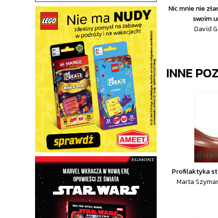
Nic mnie nie zł
swoim u
David G
INNE PO
Profilaktyka 
Marta Szymań