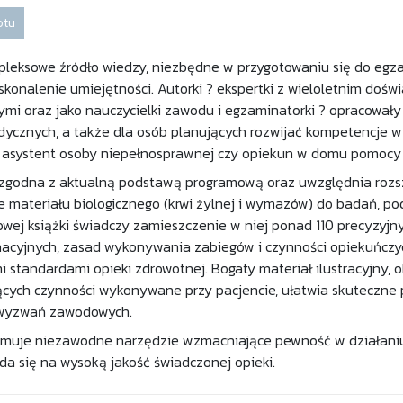
otu
pleksowe źródło wiedzy, niezbędne w przygotowaniu się do egza
skonalenie umiejętności. Autorki ? ekspertki z wieloletnim doś
mi oraz jako nauczycielki zawodu i egzaminatorki ? opracowały
cznych, a także dla osób planujących rozwijać kompetencje w 
, asystent osoby niepełnosprawnej czy opiekun w domu pomocy 
t zgodna z aktualną podstawą programową oraz uwzględnia roz
ie materiału biologicznego (krwi żylnej i wymazów) do badań, p
owej książki świadczy zamieszczenie w niej ponad 110 precyzyj
nacyjnych, zasad wykonywania zabiegów i czynności opiekuńcz
 standardami opieki zdrowotnej. Bogaty materiał ilustracyjny, o
ących czynności wykonywane przy pacjencie, ułatwia skuteczne 
 wyzwań zawodowych.
ymuje niezawodne narzędzie wzmacniające pewność w działaniu
ada się na wysoką jakość świadczonej opieki.