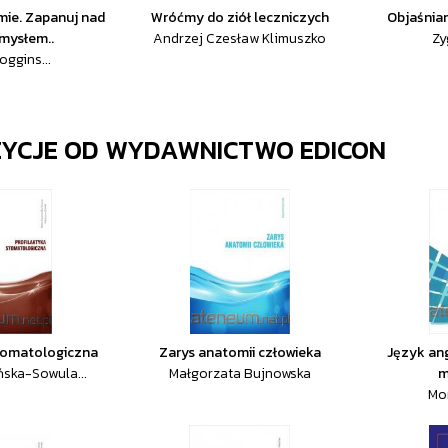
amie. Zapanuj nad
Wróćmy do ziół leczniczych
Objaśnia
mysłem..
Andrzej Czesław Klimuszko
Zy
oggins...
ZYCJE OD
WYDAWNICTWO EDICON
stomatologiczna
Zarys anatomii człowieka
Język ang
ska-Sowula...
Małgorzata Bujnowska
m
Mo