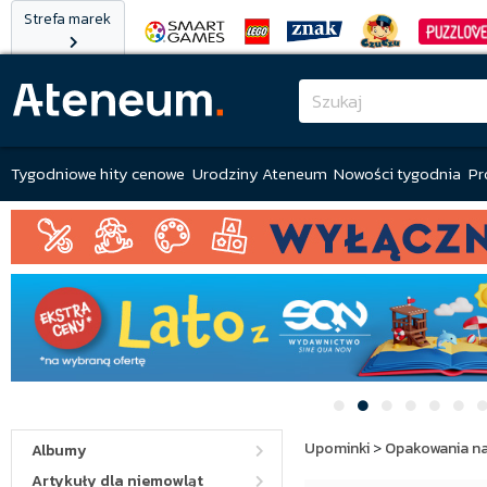
Strefa marek
Tygodniowe hity cenowe
Urodziny Ateneum
Nowości tygodnia
Pr
Upominki
>
Opakowania na
Albumy
Artykuły dla niemowląt