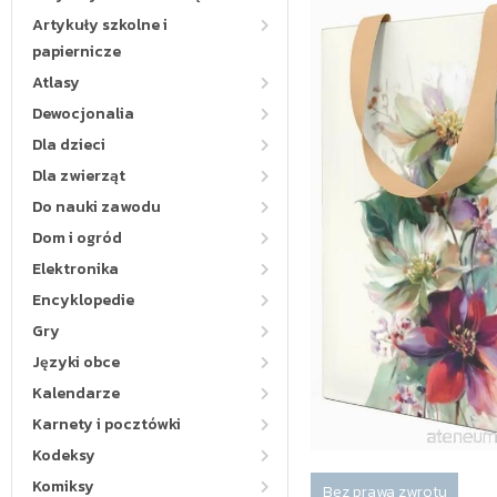
Artykuły szkolne i
papiernicze
Atlasy
Dewocjonalia
Dla dzieci
Dla zwierząt
Do nauki zawodu
Dom i ogród
Elektronika
Encyklopedie
Gry
Języki obce
Kalendarze
Karnety i pocztówki
Kodeksy
Komiksy
Bez prawa zwrotu