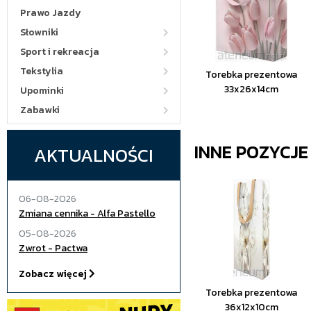
Prawo Jazdy
Słowniki
Sport i rekreacja
Tekstylia
Torebka prezentowa
33x26x14cm
Upominki
Zabawki
INNE POZYCJ
AKTUALNOŚCI
06-08-2026
Zmiana cennika - Alfa Pastello
05-08-2026
Zwrot - Pactwa
Zobacz więcej
Torebka prezentowa
36x12x10cm