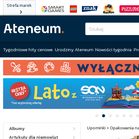
Strefa marek
Tygodniowe hity cenowe
Urodziny Ateneum
Nowości tygodnia
Pr
Upominki
>
Opakowania na
Albumy
Artykuły dla niemowląt