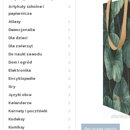
Artykuły szkolne i
papiernicze
Atlasy
Dewocjonalia
Dla dzieci
Dla zwierząt
Do nauki zawodu
Dom i ogród
Elektronika
Encyklopedie
Gry
Języki obce
Kalendarze
Karnety i pocztówki
Kodeksy
Komiksy
Bez prawa zwrotu