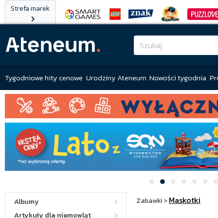
Strefa marek
Tygodniowe hity cenowe
Urodziny Ateneum
Nowości tygodnia
Pr
Maskotki
Zabawki
>
Albumy
Artykuły dla niemowląt