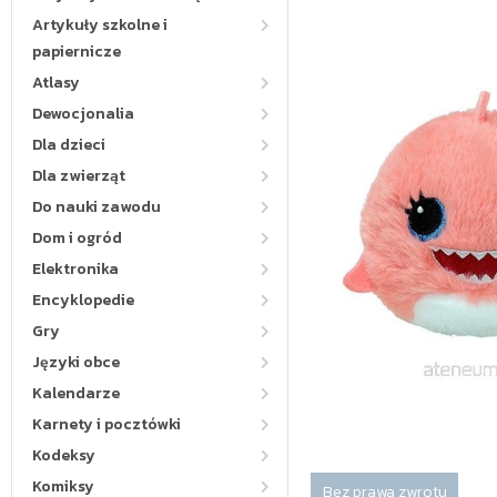
Artykuły szkolne i
papiernicze
Atlasy
Dewocjonalia
Dla dzieci
Dla zwierząt
Do nauki zawodu
Dom i ogród
Elektronika
Encyklopedie
Gry
Języki obce
Kalendarze
Karnety i pocztówki
Kodeksy
Komiksy
Bez prawa zwrotu