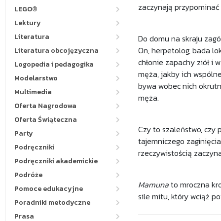
zaczynają przypominać 
LEGO®
Lektury
Literatura
Do domu na skraju zagór
On, herpetolog, bada lok
Literatura obcojęzyczna
chłonie zapachy ziół i w
Logopedia i pedagogika
męża, jakby ich wspólne
Modelarstwo
bywa wobec nich okrutna
Multimedia
męża.
Oferta Nagrodowa
Oferta Świąteczna
Czy to szaleństwo, czy
Party
tajemniczego zaginięci
Podręczniki
rzeczywistością zaczyna
Podręczniki akademickie
Podróże
Mamuna
to mroczna kro
Pomoce edukacyjne
sile mitu, który wciąż p
Poradniki metodyczne
Prasa