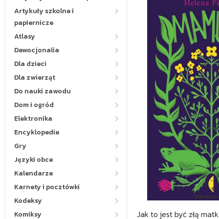
Artykuły szkolne i
papiernicze
Atlasy
Dewocjonalia
Dla dzieci
Dla zwierząt
Do nauki zawodu
Dom i ogród
Elektronika
Encyklopedie
Gry
Języki obce
Kalendarze
Karnety i pocztówki
Kodeksy
Jak to jest być złą mat
Komiksy