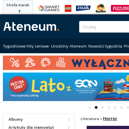
Strefa marek
Tygodniowe hity cenowe
Urodziny Ateneum
Nowości tygodnia
Pr
Horror
Literatura
>
Albumy
Artykuły dla niemowląt