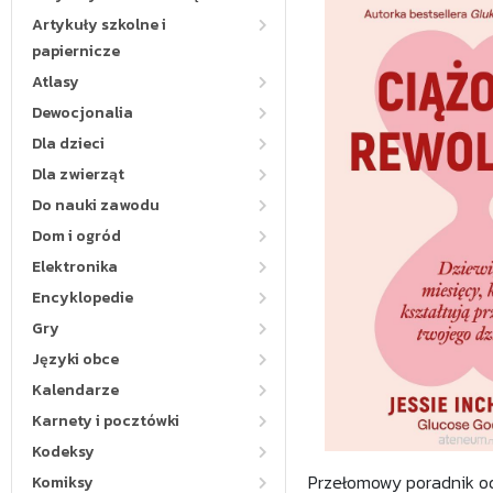
Artykuły szkolne i
papiernicze
Atlasy
Dewocjonalia
Dla dzieci
Dla zwierząt
Do nauki zawodu
Dom i ogród
Elektronika
Encyklopedie
Gry
Języki obce
Kalendarze
Karnety i pocztówki
Kodeksy
Przełomowy poradnik od
Komiksy