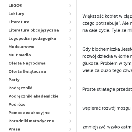
LEGO®
Lektury
Większość kobiet w ciąży
Literatura
czego potrzebuje". Ale 
na całe życie. Tyle że n
Literatura obcojęzyczna
Logopedia i pedagogika
Modelarstwo
Gdy biochemiczka Jessie
Multimedia
rozwój dziecka w łonie 
glukoza. Problem w tym,
Oferta Nagrodowa
wiele za dużo tego czw
Oferta Świąteczna
Party
Podręczniki
Proste strategie przeds
Podręczniki akademickie
Podróże
wspierać rozwój mózgu 
Pomoce edukacyjne
Poradniki metodyczne
zmniejszyć ryzyko astmy
Prasa