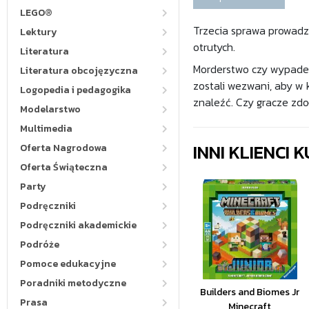
LEGO®
Trzecia sprawa prowadzi
Lektury
otrutych.
Literatura
Morderstwo czy wypadek?
Literatura obcojęzyczna
zostali wezwani, aby w 
Logopedia i pedagogika
znaleźć. Czy gracze zd
Modelarstwo
Multimedia
INNI KLIENCI
Oferta Nagrodowa
Oferta Świąteczna
Party
Podręczniki
Podręczniki akademickie
Podróże
Pomoce edukacyjne
Poradniki metodyczne
Builders and Biomes Jr
Prasa
Minecraft