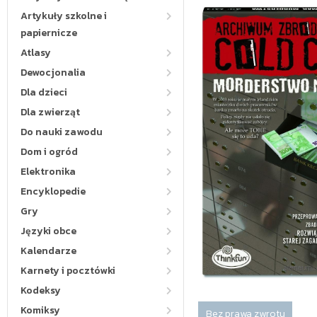
Artykuły szkolne i
papiernicze
Atlasy
Dewocjonalia
Dla dzieci
Dla zwierząt
Do nauki zawodu
Dom i ogród
Elektronika
Encyklopedie
Gry
Języki obce
Kalendarze
Karnety i pocztówki
Kodeksy
Komiksy
Bez prawa zwrotu