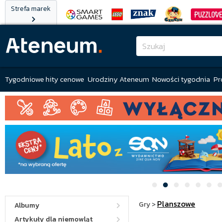
Strefa marek
Tygodniowe hity cenowe
Urodziny Ateneum
Nowości tygodnia
Pr
Planszowe
Gry
>
Albumy
Artykuły dla niemowląt