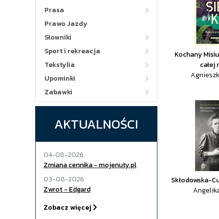
Prasa
Prawo Jazdy
Słowniki
Sport i rekreacja
Kochany Misiu! 
Tekstylia
całej 
Agnieszk
Upominki
Zabawki
AKTUALNOŚCI
04-08-2026
Zmiana cennika - mojenuty.pl
03-08-2026
Skłodowska-Cur
Zwrot - Edgard
Angelik
Zobacz więcej