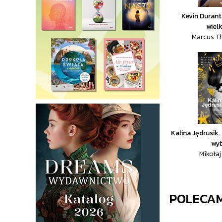
Kevin Durant
wiel
Marcus T
Kalina Jędrusik.
wy
Mikołaj 
POLECA