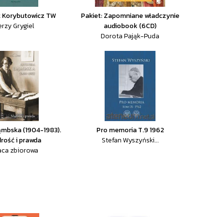
 Korybutowicz TW
Pakiet: Zapomniane władczynie
erzy Grygiel
audiobook (6CD)
Dorota Pająk-Puda
ąmbska (1904-1983).
Pro memoria T.9 1962
rość i prawda
Stefan Wyszyński...
aca zbiorowa