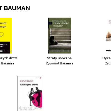
T BAUMAN
szych drzwi
Straty uboczne
Etyk
t Bauman
Zygmunt Bauman
Zyg