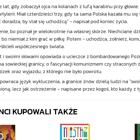
e lat, gdy zobaczył ojca na kolanach z lufą karabinu przy głowie
tylerii. Miał czterdzieści trzy, gdy ta sama Polska kazała mu si
doradza, by stał się uchodźcą" - napisał pod koniec życia.
ie, bo poznał je wielokrotnie na własnej skórze. Niechciane dzi
bo niemiał z kim grać w piłkę. Potem - uchodźca, żołnierz, komun
licieli współczesnego świata.
i swoimi słowami opowiada o ucieczce z bombardowanego Poznani
 na sowieckiej granicy, o fascynacji komunizmem czy straconych
różek oraz wyjazdu, z którego nie było powrotu.
powraca język wykluczenia, a granice znów dzielą ludzi na "swo
inioną, lecz jak ostrzeżenie - napisane przez kogoś, kto każdy z
ENCI KUPOWALI TAKŻE