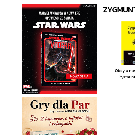
ZYGMUN
Obcy u na
Zygmun