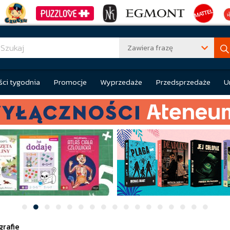
Zawiera frazę
ci tygodnia
Promocje
Wyprzedaże
Przedsprzedaże
U
grafie