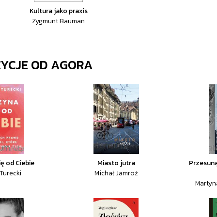
Kultura jako praxis
Zygmunt Bauman
ZYCJE OD
AGORA
ę od Ciebie
Miasto jutra
Przesuną
 Turecki
Michał Jamroż
Martyn