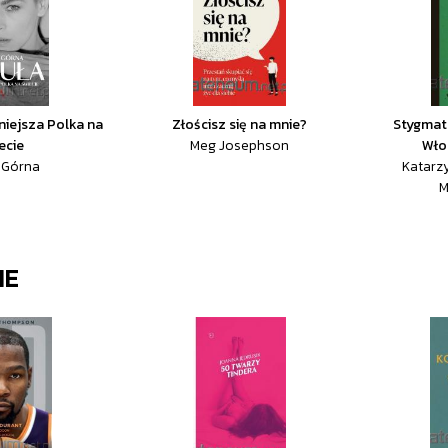
niejsza Polka na
Złościsz się na mnie?
Stygmat.
ecie
Meg Josephson
Wło
 Górna
Katarz
M
IE