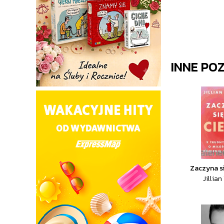
INNE PO
Zaczyna si
Jillian