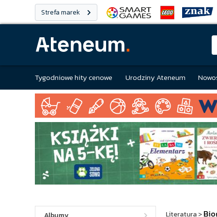
Strefa marek
Tygodniowe hity cenowe
Urodziny Ateneum
Nowoś
Bio
Literatura
>
Albumy