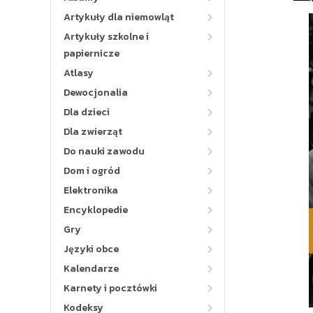
Artykuły dla niemowląt
Artykuły szkolne i
papiernicze
Atlasy
Dewocjonalia
Dla dzieci
Dla zwierząt
Do nauki zawodu
Dom i ogród
Elektronika
Encyklopedie
Gry
Języki obce
Kalendarze
Karnety i pocztówki
Kodeksy