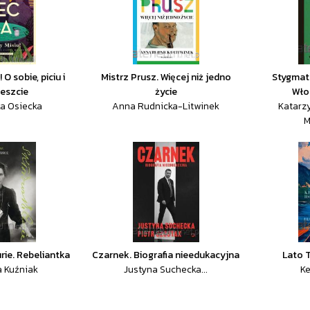
O sobie, piciu i
Mistrz Prusz. Więcej niż jedno
Stygmat.
reszcie
życie
Wło
a Osiecka
Anna Rudnicka-Litwinek
Katarz
M
ie. Rebeliantka
Czarnek. Biografia nieedukacyjna
Lato 
a Kuźniak
Justyna Suchecka...
Ke