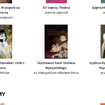
. W pogoni za
50 twarzy Tindera
Zygmunt
kością
Joanna Jędrusik
J
hompson...
 Opowieść córki z
Duchowość kard. Stefana
Izydora D
boru
Wyszyńskiego
Mąd
Milcke...
ks. Maksymilian Nikodem Resa
pr
MY