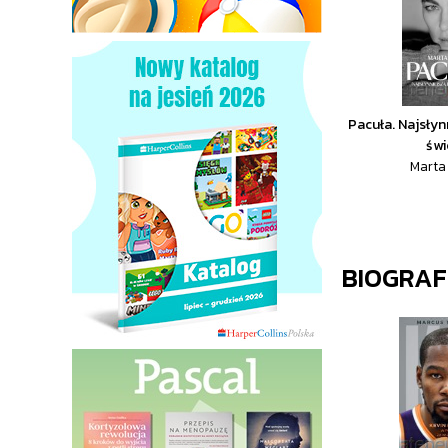
Pacuła. Najsłyn
świ
Marta
BIOGRAF