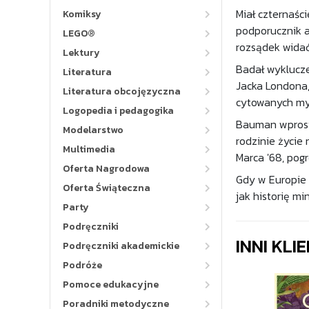
Miał czternaści
Komiksy
podporucznik ar
LEGO®
rozsądek widać 
Lektury
Badał wykluczen
Literatura
Jacka Londona, 
Literatura obcojęzyczna
cytowanych myś
Logopedia i pedagogika
Bauman wprost 
Modelarstwo
rodzinie życie
Multimedia
Marca '68, pog
Oferta Nagrodowa
Gdy w Europie 
Oferta Świąteczna
jak historię m
Party
Podręczniki
INNI KLI
Podręczniki akademickie
Podróże
Pomoce edukacyjne
Poradniki metodyczne