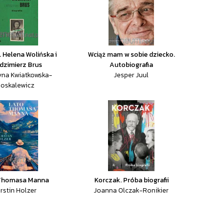
 Helena Wolińska i
Wciąż mam w sobie dziecko.
dzimierz Brus
Autobiografia
yna Kwiatkowska-
Jesper Juul
oskalewicz
Thomasa Manna
Korczak. Próba biografii
rstin Holzer
Joanna Olczak-Ronikier