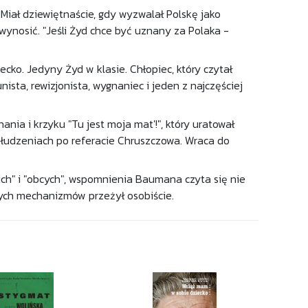
. Miał dziewiętnaście, gdy wyzwalał Polskę jako
ę wynosić. "Jeśli Żyd chce być uznany za Polaka -
ecko. Jedyny Żyd w klasie. Chłopiec, który czytał
ista, rewizjonista, wygnaniec i jeden z najczęściej
a i krzyku "Tu jest moja mat'!", który uratował
 złudzeniach po referacie Chruszczowa. Wraca do
ich" i "obcych", wspomnienia Baumana czyta się nie
 tych mechanizmów przeżył osobiście.