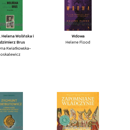
 Helena Wolińska i
Wdowa
dzimierz Brus
Helene Flood
yna Kwiatkowska-
oskalewicz