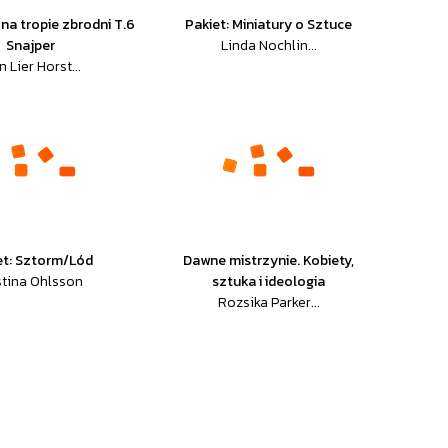
 na tropie zbrodni T.6
Pakiet: Miniatury o Sztuce
Snajper
Linda Nochlin...
n Lier Horst...
et: Sztorm/Lód
Dawne mistrzynie. Kobiety,
stina Ohlsson
sztuka i ideologia
Rozsika Parker...