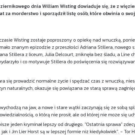
iernikowego dnia William Wisting dowiaduje się, że z więzie
lat za morderstwo i sporządził listę osób, które obwinia o swo
asie Wisting zostaje poproszony o opiekę nad wnuczką, poniew
mało znanym epizodzie z przeszłości Adriana Stillera, nowego s
na Stillera z liceum, Julia Delcourt, zniknęła bez śladu, a Line c
ydarzyło i co motywuje Stillera do poświęcenia się rozwiązywa
ara się prowadzić normalne życie i spędzać czas z wnuczką, nies
yn naturalnych, okazuje się powiązana ze starą sprawą zaginięcia
 wychodzą na jaw, a nowe i stare wątki zaczynają się ze sobą sp
iedzialnością, o którą nie prosił, ale od której nie może się uch
 pisze jeden kryminał lepszy od drugiego. "Ostatnia sprawa" zdec
, jak i Jrn Lier Horst są w lepszej formie niż kiedykolwiek". - To