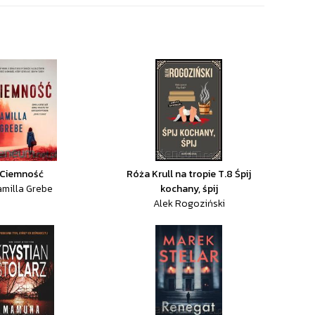
Ciemność
Róża Krull na tropie T.8 Śpij
milla Grebe
kochany, śpij
Alek Rogoziński