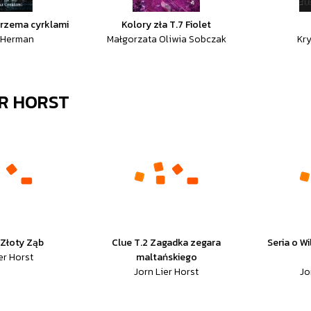
trzema cyrklami
Kolory zła T.7 Fiolet
 Herman
Małgorzata Oliwia Sobczak
Kry
ER HORST
 Złoty Ząb
Clue T.2 Zagadka zegara
Seria o Wi
er Horst
maltańskiego
Jorn Lier Horst
Jo