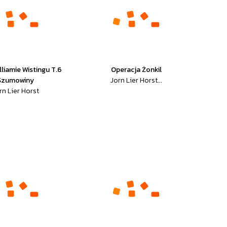
lliamie Wistingu T.6
Operacja Żonkil
Szumowiny
Jorn Lier Horst...
rn Lier Horst