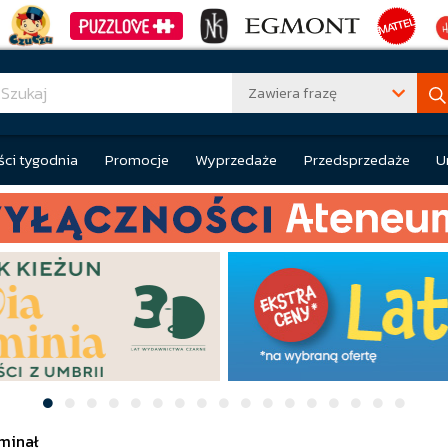
Zawiera frazę
ci tygodnia
Promocje
Wyprzedaże
Przedsprzedaże
U
minał