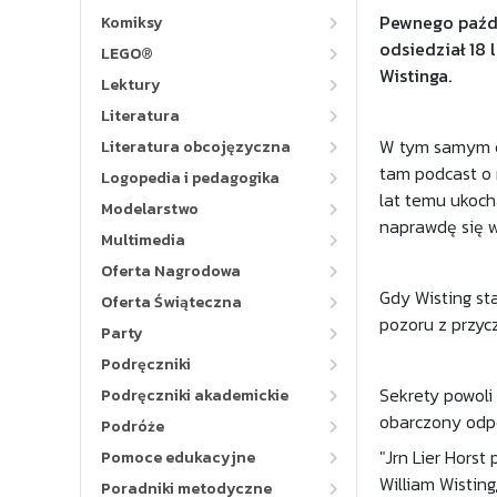
Pewnego paźdz
Komiksy
odsiedział 18 
LEGO®
Wistinga.
Lektury
Literatura
W tym samym cz
Literatura obcojęzyczna
tam podcast o 
Logopedia i pedagogika
lat temu ukocha
Modelarstwo
naprawdę się w
Multimedia
Oferta Nagrodowa
Gdy Wisting st
Oferta Świąteczna
pozoru z przycz
Party
Podręczniki
Sekrety powoli
Podręczniki akademickie
obarczony odpow
Podróże
"Jrn Lier Horst
Pomoce edukacyjne
William Wisting
Poradniki metodyczne