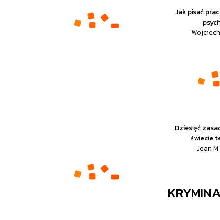
Jak pisać pra
psych
Wojciech 
Dziesięć zasa
świecie t
Jean M
KRYMIN