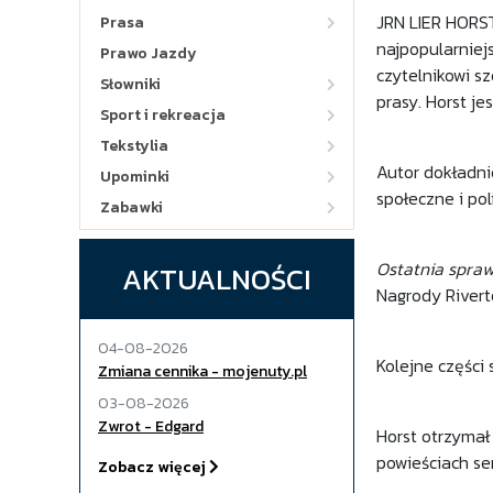
JRN LIER HORST 
Prasa
najpopularniej
Prawo Jazdy
czytelnikowi s
Słowniki
prasy. Horst j
Sport i rekreacja
Tekstylia
Autor dokładni
Upominki
społeczne i pol
Zabawki
Ostatnia spra
AKTUALNOŚCI
Nagrody Rivert
04-08-2026
Kolejne części
Zmiana cennika - mojenuty.pl
03-08-2026
Zwrot - Edgard
Horst otrzymał
powieściach se
Zobacz więcej