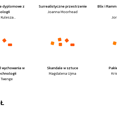
ce dyplomowe z
Surrealistyczne przestrzenie
Blix i Ramm
ologii
Joanna Moorhead
Kulesza...
Jor
d wychowania w
Skandale w sztuce
Paki
echnologii
Magdalena Ujma
Kri
. Twenge
AŁ