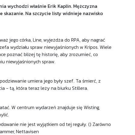
nia wychodzi właśnie Erik Kaplin. Mężczyzna
je skazanie. Na szczycie listy widnieje nazwisko
aż jego córka, Line, wyjeżdża do RPA, aby nagrać
zefa wydziału spraw niewyjaśnionych w Kripos. Wiele
hce poznać bliżej tę historię, aby zrozumieć, co
niu niewyjaśnionych spraw.
podziewanie umiera jego były szef. Ta śmierć, z
 - tą, która teraz leży na biurku Stillera.
latać. W centrum wydarzeń znajduje się Wisting,
ylić.
ydowanie nie jest wyjątkiem od tej reguły. () Zarówno
r Hammer, Nettavisen