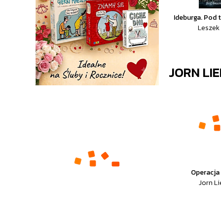
Ideburga. Pod 
Leszek
JORN LI
Operacja
Jorn Li