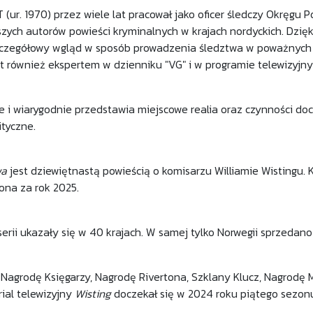
(ur. 1970) przez wiele lat pracował jako oficer śledczy Okręgu Po
szych autorów powieści kryminalnych w krajach nordyckich. Dzięk
zczegółowy wgląd w sposób prowadzenia śledztwa w poważnych s
est również ekspertem w dzienniku "VG" i w programie telewizyj
e i wiarygodnie przedstawia miejscowe realia oraz czynności d
ityczne.
wa
jest dziewiętnastą powieścią o komisarzu Williamie Wistingu. Ks
ona za rok 2025.
 serii ukazały się w 40 krajach. W samej tylko Norwegii sprzedan
 Nagrodę Księgarzy, Nagrodę Rivertona, Szklany Klucz, Nagrodę 
rial telewizyjny
Wisting
doczekał się w 2024 roku piątego sezon