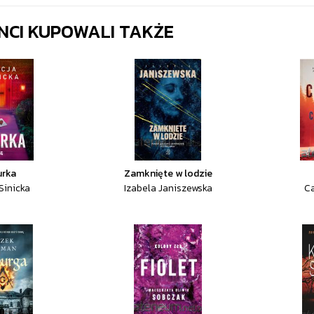
ENCI KUPOWALI TAKŻE
urka
Zamknięte w lodzie
 Sinicka
Izabela Janiszewska
Ca