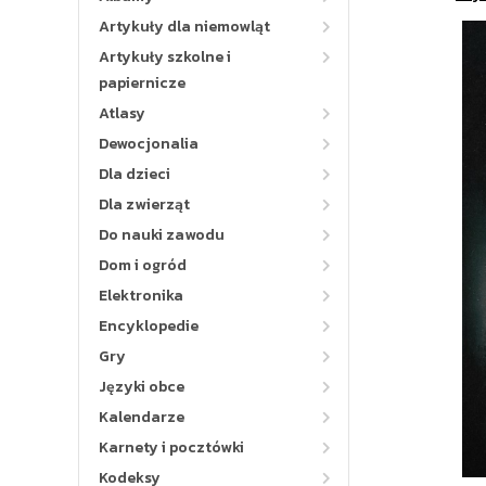
Artykuły dla niemowląt
Artykuły szkolne i
papiernicze
Atlasy
Dewocjonalia
Dla dzieci
Dla zwierząt
Do nauki zawodu
Dom i ogród
Elektronika
Encyklopedie
Gry
Języki obce
Kalendarze
Karnety i pocztówki
Kodeksy