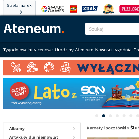
Strefa marek
Tygodniowe hity cenowe
Urodziny Ateneum
Nowości tygodnia
Pr
Ślu
Karnety i pocztówki
>
Albumy
Artykuły dla niemowląt