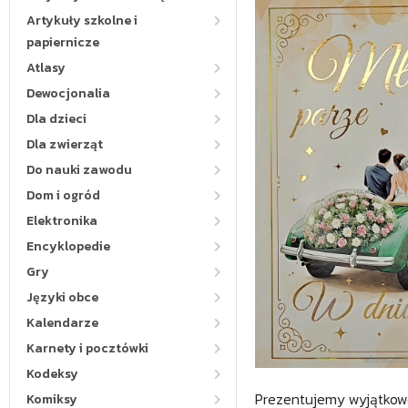
Artykuły szkolne i
papiernicze
Atlasy
Dewocjonalia
Dla dzieci
Dla zwierząt
Do nauki zawodu
Dom i ogród
Elektronika
Encyklopedie
Gry
Języki obce
Kalendarze
Karnety i pocztówki
Kodeksy
Prezentujemy wyjątkowo
Komiksy