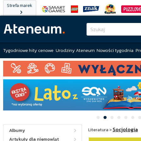
Strefa marek
Tygodniowe hity cenowe
Urodziny Ateneum
Nowości tygodnia
Pr
Socjologia
Literatura
>
Albumy
Artykuły dla niemowląt