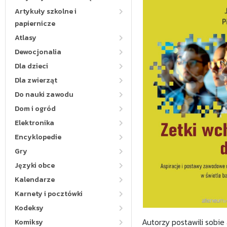
Artykuły szkolne i
papiernicze
Atlasy
Dewocjonalia
Dla dzieci
Dla zwierząt
Do nauki zawodu
Dom i ogród
Elektronika
Encyklopedie
Gry
Języki obce
Kalendarze
Karnety i pocztówki
Kodeksy
Autorzy postawili sobie
Komiksy