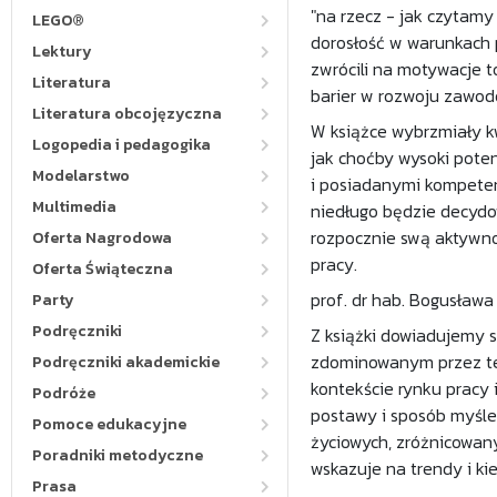
"na rzecz - jak czytam
LEGO®
dorosłość w warunkach p
Lektury
zwrócili na motywacje 
Literatura
barier w rozwoju zawodo
Literatura obcojęzyczna
W książce wybrzmiały kw
Logopedia i pedagogika
jak choćby wysoki pote
Modelarstwo
i posiadanymi kompeten
Multimedia
niedługo będzie decydowa
rozpocznie swą aktywn
Oferta Nagrodowa
pracy.
Oferta Świąteczna
prof. dr hab. Bogusława
Party
Podręczniki
Z książki dowiadujemy s
zdominowanym przez tec
Podręczniki akademickie
kontekście rynku pracy 
Podróże
postawy i sposób myśle
Pomoce edukacyjne
życiowych, zróżnicowany
Poradniki metodyczne
wskazuje na trendy i ki
Prasa