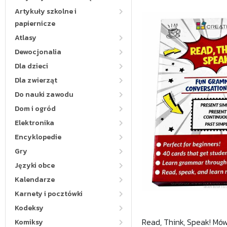
Artykuły szkolne i
papiernicze
Atlasy
Dewocjonalia
Dla dzieci
Dla zwierząt
Do nauki zawodu
Dom i ogród
Elektronika
Encyklopedie
Gry
Języki obce
Kalendarze
Karnety i pocztówki
Kodeksy
Read, Think, Speak! Mów
Komiksy