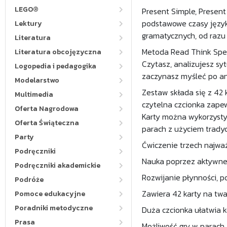
LEGO®
Present Simple, Presen
podstawowe czasy języka
Lektury
gramatycznych, od razu 
Literatura
Metoda Read Think Spea
Literatura obcojęzyczna
Czytasz, analizujesz sy
Logopedia i pedagogika
zaczynasz myśleć po an
Modelarstwo
Zestaw składa się z 42
Multimedia
czytelna czcionka zape
Oferta Nagrodowa
Karty można wykorzysty
Oferta Świąteczna
parach z użyciem tradyc
Party
Ćwiczenie trzech najważ
Podręczniki
Nauka poprzez aktywne 
Podręczniki akademickie
Rozwijanie płynności, p
Podróże
Zawiera 42 karty na tw
Pomoce edukacyjne
Poradniki metodyczne
Duża czcionka ułatwia k
Prasa
Możliwość gry w parach 