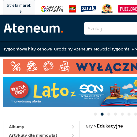
Strefa marek
Tygodniowe hity cenowe
Urodziny Ateneum
Nowości tygodnia
Pr
Edukacyjne
Gry
>
Albumy
Artykuły dla niemowląt