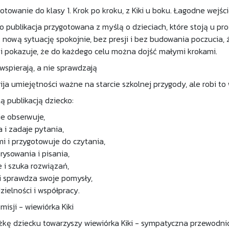
otowanie do klasy 1. Krok po kroku, z Kiki u boku. Łagodne wejśc
 to publikacja przygotowana z myślą o dzieciach, które stoją u pr
nową sytuację spokojnie, bez presji i bez budowania poczucia, ż
i pokazuje, że do każdego celu można dojść małymi krokami.
wspierają, a nie sprawdzają
ija umiejętności ważne na starcie szkolnej przygody, ale robi to 
tą publikacją dziecko:
ie obserwuje,
 i zadaje pytania,
mi i przygotowuje do czytania,
rysowania i pisania,
e i szuka rozwiązań,
i sprawdza swoje pomysły,
zielności i współpracy.
isji - wiewiórka Kiki
ążkę dziecku towarzyszy wiewiórka Kiki - sympatyczna przewodni