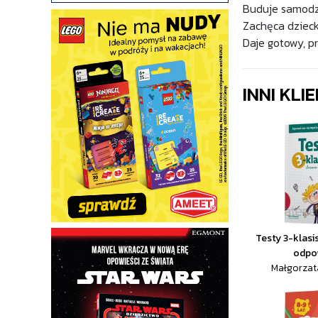
Buduje samodzi
Zachęca dzieck
Daje gotowy, p
INNI KLI
Testy 3-klasis
odpo
Małgorzat