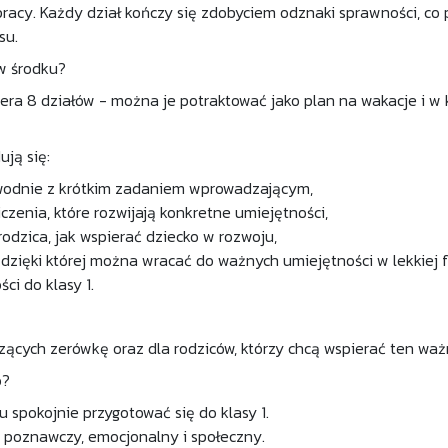
pracy. Każdy dział kończy się zdobyciem odznaki sprawności, c
su.
w środku?
iera 8 działów - można je potraktować jako plan na wakacje i 
ują się:
ewodnie z krótkim zadaniem wprowadzającym,
czenia, które rozwijają konkretne umiejętności,
rodzica, jak wspierać dziecko w rozwoju,
 dzięki której można wracać do ważnych umiejętności w lekkiej f
ci do klasy 1.
czących zerówkę oraz dla rodziców, którzy chcą wspierać ten wa
o?
 spokojnie przygotować się do klasy 1.
 poznawczy, emocjonalny i społeczny.