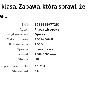
1 klasa. Zabawa, która sprawi, że
...
EAN:
9788381977210
Autor:
Praca zbiorowa
Wydawnictwo:
Operon
Data premiery:
2026-06-11
Rok wydania:
2026
Oprawa:
broszurowa
Format:
208x300 mm
Strony:
116
sugerowana brutto:
28.71zł
Stawka vat:
5%