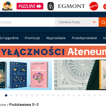
Zawiera frazę
ci tygodnia
Promocje
Wyprzedaże
Przedsprzedaże
U
Podstawowa 0-3
yjne
>