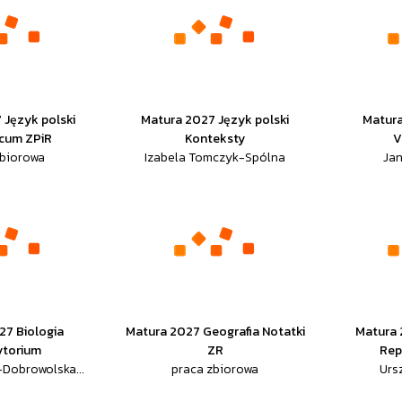
 Język polski
Matura 2027 Język polski
Matura
cum ZPiR
Konteksty
V
zbiorowa
Izabela Tomczyk-Spólna
Jan
27 Biologia
Matura 2027 Geografia Notatki
Matura 
ytorium
ZR
Rep
-Dobrowolska...
praca zbiorowa
Ursz