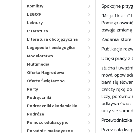
Spokojne przyg
Komiksy
LEGO®
"Misja 1 klasa"
Pomaga oswoić 
Lektury
oswaja zmianę 
Literatura
Zadania, które 
Literatura obcojęzyczna
Logopedia i pedagogika
Publikacja rozw
Modelarstwo
Dzięki pracy z 
Multimedia
słucha i uważn
Oferta Nagrodowa
mówi, opowiada
Oferta Świąteczna
bawi się słowa
ćwiczy rękę do 
Party
liczy, porównuj
Podręczniki
odkrywa świat 
Podręczniki akademickie
uczy się samod
Podróże
Przewodniczka m
Pomoce edukacyjne
Przez całą ksi
Poradniki metodyczne