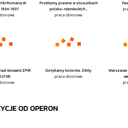
rtki Romana W.
Problemy prawne w stosunkach
Fas
 1934-1937
polsko-niemieckich...
pr
zbiorowa
praca zbiorowa
onad słowami ZPiR
Dotykamy kolorów. Żółty
Warszawa i
021 NE
praca zbiorowa
we
zbiorowa
pr
ZYCJE OD
OPERON