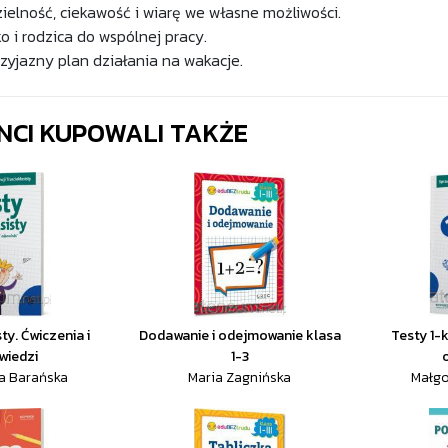
elność, ciekawość i wiarę we własne możliwości.
o i rodzica do wspólnej pracy.
rzyjazny plan działania na wakacje.
ENCI KUPOWALI TAKŻE
ty. Ćwiczenia i
Dodawanie i odejmowanie klasa
Testy 1-k
wiedzi
1-3
a Barańska
Maria Zagnińska
Małgo