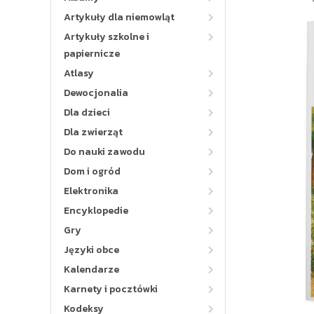
Artykuły dla niemowląt
Artykuły szkolne i
papiernicze
Atlasy
Dewocjonalia
Dla dzieci
Dla zwierząt
Do nauki zawodu
Dom i ogród
Elektronika
Encyklopedie
Gry
Języki obce
Kalendarze
Karnety i pocztówki
Kodeksy