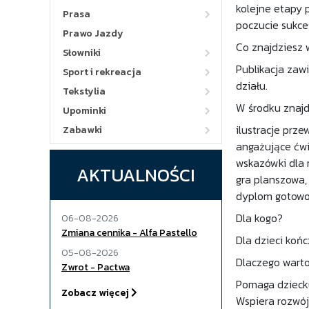
kolejne etapy 
Prasa
poczucie sukce
Prawo Jazdy
Co znajdziesz 
Słowniki
Publikacja zaw
Sport i rekreacja
działu.
Tekstylia
W środku znajd
Upominki
ilustracje prz
Zabawki
angażujące ćwi
wskazówki dla 
AKTUALNOŚCI
gra planszowa,
dyplom gotowoś
Dla kogo?
06-08-2026
Zmiana cennika - Alfa Pastello
Dla dzieci koń
05-08-2026
Dlaczego wart
Zwrot - Pactwa
Pomaga dziecku
Zobacz więcej
Wspiera rozwój