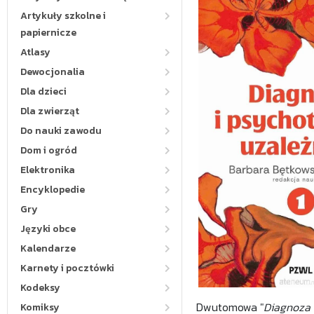
Artykuły szkolne i
papiernicze
Atlasy
Dewocjonalia
Dla dzieci
Dla zwierząt
Do nauki zawodu
Dom i ogród
Elektronika
Encyklopedie
Gry
Języki obce
Kalendarze
Karnety i pocztówki
Kodeksy
Dwutomowa "
Diagnoza 
Komiksy