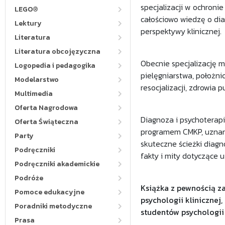
specjalizacji w ochroni
LEGO®
całościowo wiedzę o dia
Lektury
perspektywy klinicznej.
Literatura
Literatura obcojęzyczna
Obecnie specjalizację m
Logopedia i pedagogika
pielęgniarstwa, położnict
Modelarstwo
resocjalizacji, zdrowia 
Multimedia
Oferta Nagrodowa
Diagnoza i psychoterapi
Oferta Świąteczna
programem CMKP, uznani 
Party
skuteczne ścieżki diagn
Podręczniki
fakty i mity dotyczące 
Podręczniki akademickie
Podróże
Książka z pewnością za
Pomoce edukacyjne
psychologii klinicznej,
Poradniki metodyczne
studentów psychologii
Prasa