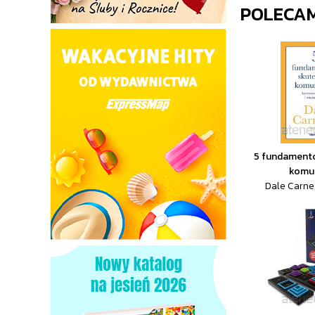
POLECA
5 fundament
komun
Dale Carne