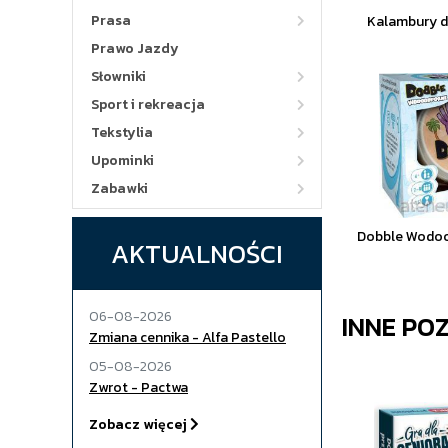
Prasa
Kalambury d
Prawo Jazdy
Słowniki
Sport i rekreacja
Tekstylia
Upominki
Zabawki
Dobble Wodo
AKTUALNOŚCI
06-08-2026
INNE PO
Zmiana cennika - Alfa Pastello
05-08-2026
Zwrot - Pactwa
Zobacz więcej