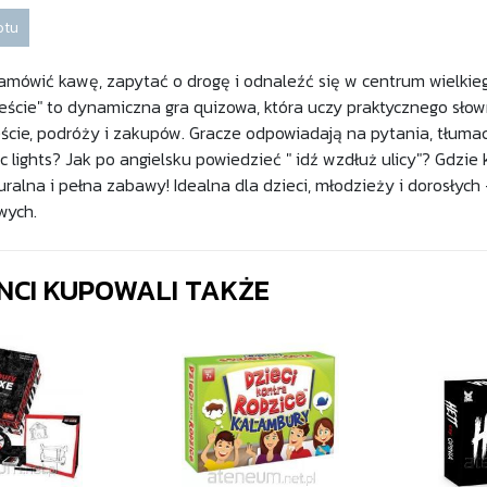
otu
zamówić kawę, zapytać o drogę i odnaleźć się w centrum wielkieg
ieście" to dynamiczna gra quizowa, która uczy praktycznego sł
ście, podróży i zakupów. Gracze odpowiadają na pytania, tłumac
fic lights? Jak po angielsku powiedzieć " idź wzdłuż ulicy"? Gdzie 
uralna i pełna zabawy! Idealna dla dzieci, młodzieży i dorosłych
wych.
ENCI KUPOWALI TAKŻE