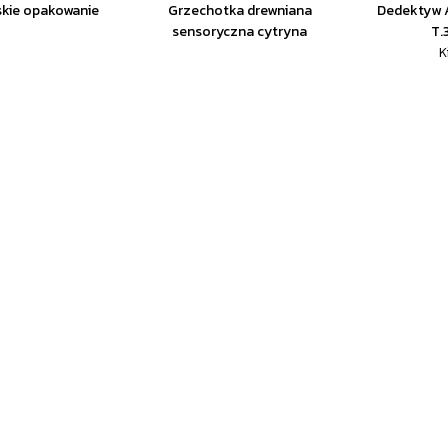
lskie opakowanie
Grzechotka drewniana
Dedektyw 
sensoryczna cytryna
T.
K