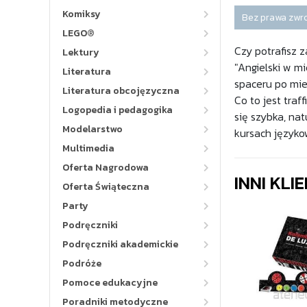
Komiksy
Bez prawa zwr
LEGO®
Czy potrafisz 
Lektury
"Angielski w m
Literatura
spaceru po mie
Literatura obcojęzyczna
Co to jest traf
Logopedia i pedagogika
się szybka, nat
Modelarstwo
kursach języko
Multimedia
Oferta Nagrodowa
INNI KLI
Oferta Świąteczna
Party
Podręczniki
Podręczniki akademickie
Podróże
Pomoce edukacyjne
Poradniki metodyczne