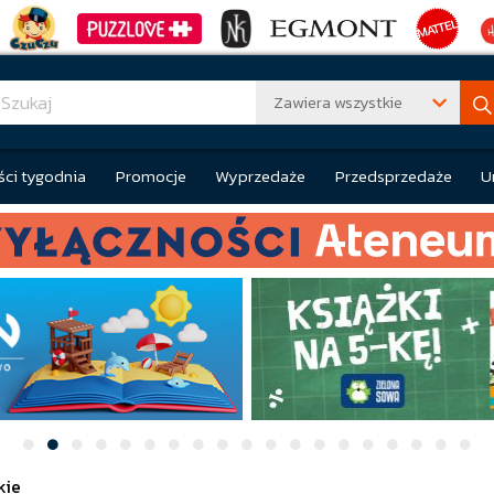
Zawiera wszystkie
ci tygodnia
Promocje
Wyprzedaże
Przedsprzedaże
U
kie