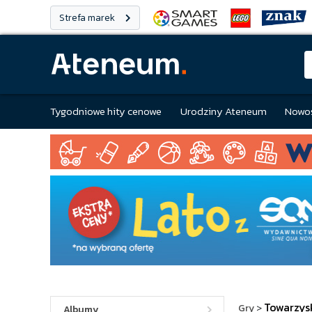
Strefa marek
Tygodniowe hity cenowe
Urodziny Ateneum
Nowoś
Towarzys
Gry
>
Albumy