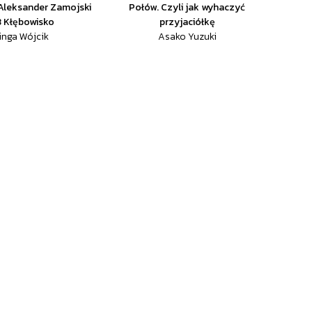
Aleksander Zamojski
Połów. Czyli jak wyhaczyć
3 Kłębowisko
przyjaciółkę
inga Wójcik
Asako Yuzuki