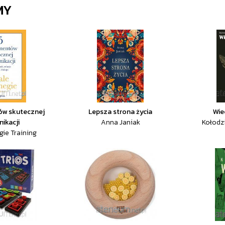
MY
ów skutecznej
Lepsza strona życia
Wie
ikacji
Anna Janiak
Kołodz
gie Training