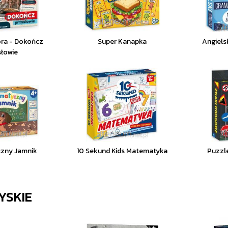
ora - Dokończ
Super Kanapka
Angiels
słowie
zny Jamnik
10 Sekund Kids Matematyka
Puzzl
YSKIE