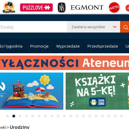
Zawiera wszystkie
ci tygodnia
Promocje
Wyprzedaże
Przedsprzedaże
U
Urodziny
ówki
>