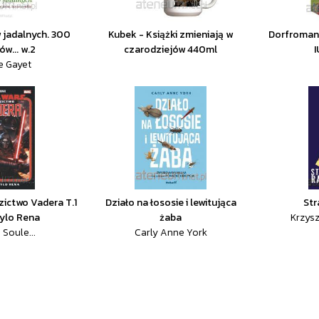
 jadalnych. 300
Kubek - Książki zmieniają w
Dorfromant
ów... w.2
czarodziejów 440ml
le Gayet
zictwo Vadera T.1
Działo na łososie i lewitująca
Str
ylo Rena
żaba
Krzysz
 Soule...
Carly Anne York