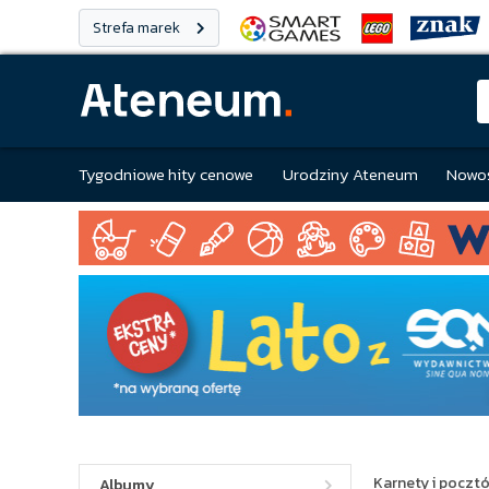
Strefa marek
Tygodniowe hity cenowe
Urodziny Ateneum
Nowoś
Karnety i poczt
Albumy