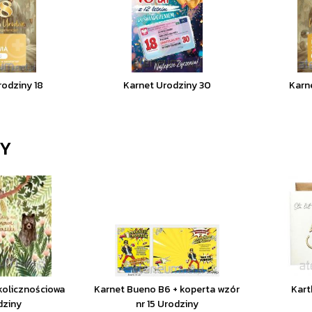
rodziny 18
Karnet Urodziny 30
Karn
NY
kolicznościowa
Karnet Bueno B6 + koperta wzór
Kart
dziny
nr 15 Urodziny