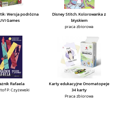
ik: Wersja podróżna
Disney Stitch. Kolorowanka z
IUVI Games
błyskiem
praca zbiorowa
ażnik Rafaela
Karty edukacyjne Onomatopeje
tof P. Czyżewski
34 karty
Praca zbiorowa