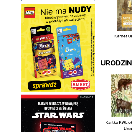
Karnet U
URODZI
Kartka KWL o
Uro