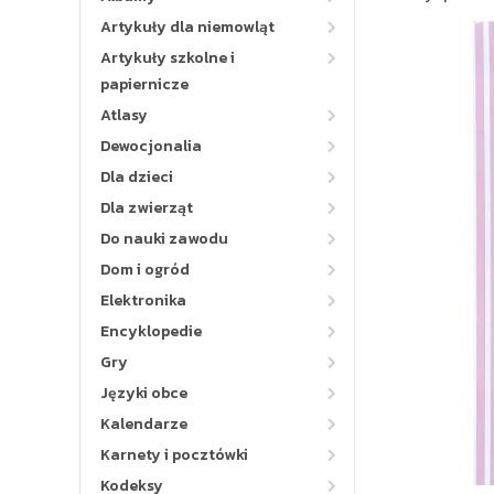
Artykuły dla niemowląt
Artykuły szkolne i
papiernicze
Atlasy
Dewocjonalia
Dla dzieci
Dla zwierząt
Do nauki zawodu
Dom i ogród
Elektronika
Encyklopedie
Gry
Języki obce
Kalendarze
Karnety i pocztówki
Kodeksy