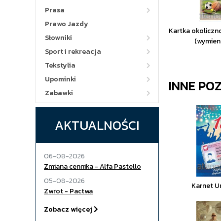
Prasa
Prawo Jazdy
Kartka okoliczn
Słowniki
(wymien
Sport i rekreacja
Tekstylia
Upominki
INNE PO
Zabawki
AKTUALNOŚCI
06-08-2026
Zmiana cennika - Alfa Pastello
05-08-2026
Karnet U
Zwrot - Pactwa
Zobacz więcej