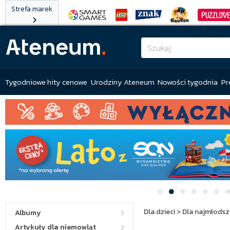
Strefa marek
Tygodniowe hity cenowe
Urodziny Ateneum
Nowości tygodnia
Pr
Dla dzieci
>
Dla najmłodsz
Albumy
Artykuły dla niemowląt