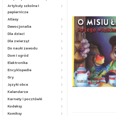
Artykuły szkolne i
papiernicze
Atlasy
Dewocjonalia
Dla dzieci
Dla zwierząt
Do nauki zawodu
Dom i ogród
Elektronika
Encyklopedie
Gry
Języki obce
Kalendarze
Karnety i pocztówki
Kodeksy
Komiksy