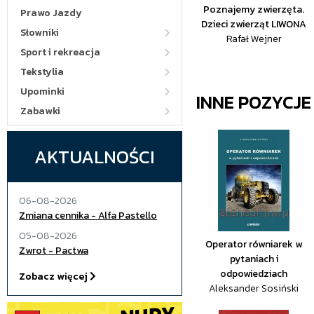
Poznajemy zwierzęta.
Prawo Jazdy
Dzieci zwierząt LIWONA
Słowniki
Rafał Wejner
Sport i rekreacja
Tekstylia
Upominki
INNE POZYCJ
Zabawki
AKTUALNOŚCI
06-08-2026
Zmiana cennika - Alfa Pastello
05-08-2026
Operator równiarek w
Zwrot - Pactwa
pytaniach i
odpowiedziach
Zobacz więcej
Aleksander Sosiński