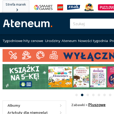
Strefa marek
Tygodniowe hity cenowe
Urodziny Ateneum
Nowości tygodnia
Pr
Pluszowe
Zabawki
>
Albumy
Artykuły dla niemowląt