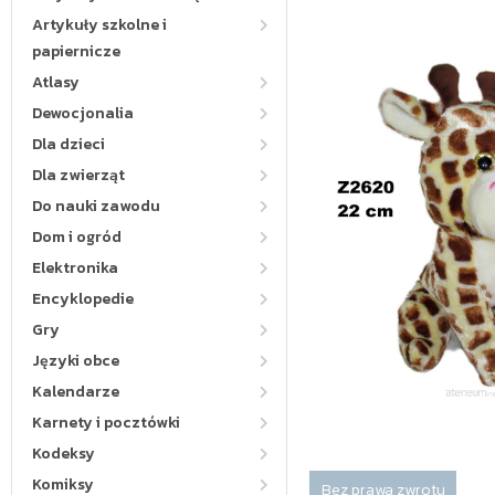
Artykuły szkolne i
papiernicze
Atlasy
Dewocjonalia
Dla dzieci
Dla zwierząt
Do nauki zawodu
Dom i ogród
Elektronika
Encyklopedie
Gry
Języki obce
Kalendarze
Karnety i pocztówki
Kodeksy
Komiksy
Bez prawa zwrotu