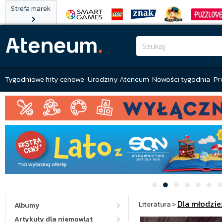
Strefa marek
Tygodniowe hity cenowe
Urodziny Ateneum
Nowości tygodnia
Pr
Dla młodzie
Literatura
>
Albumy
Artykuły dla niemowląt