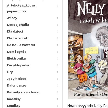
Artykuły szkolne i
papiernicze
Atlasy
Dewocjonalia
Dla dzieci
Dla zwierząt
Do nauki zawodu
Dom i ogród
Elektronika
Encyklopedie
Gry
Języki obce
Kalendarze
Karnety i pocztówki
Kodeksy
Nowa przygoda Nelly Rap
Komiksy