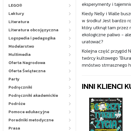
eksperymenty i tajemnic
LEGO®
Kiedy Nelly i Walle bu
Lektury
w środku! Jest bardzo 
Literatura
który utknął tam przez 
Literatura obcojęzyczna
ekologiczne paliwo - al
Logopedia i pedagogika
uratować?
Modelarstwo
Kolejna część przygód N
Multimedia
twórcy kultowego "Biura
Oferta Nagrodowa
mnóstwo strrrasznego 
Oferta Świąteczna
Party
INNI KLIENCI
Podręczniki
Podręczniki akademickie
Podróże
Pomoce edukacyjne
Poradniki metodyczne
Prasa