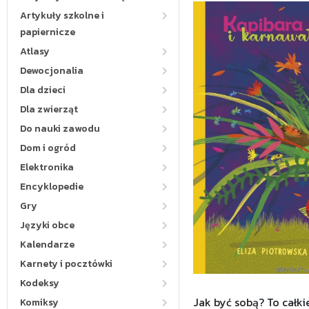
Artykuły szkolne i
papiernicze
Atlasy
Dewocjonalia
Dla dzieci
Dla zwierząt
Do nauki zawodu
Dom i ogród
Elektronika
Encyklopedie
Gry
Języki obce
Kalendarze
Karnety i pocztówki
Kodeksy
Jak być sobą? To całki
Komiksy