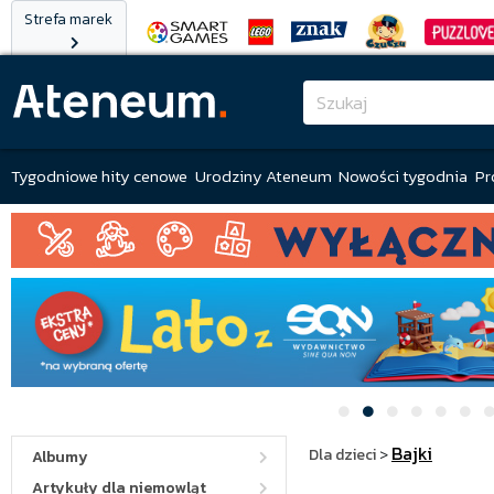
Strefa marek
Tygodniowe hity cenowe
Urodziny Ateneum
Nowości tygodnia
Pr
Bajki
Dla dzieci
>
Albumy
Artykuły dla niemowląt