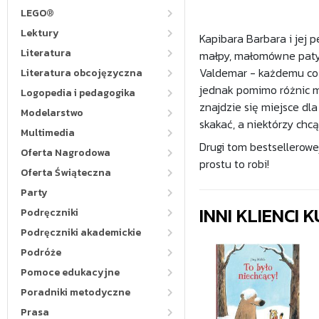
LEGO®
Lektury
Kapibara Barbara i jej p
Literatura
małpy, małomówne patycz
Valdemar - każdemu co 
Literatura obcojęzyczna
jednak pomimo różnic mi
Logopedia i pedagogika
znajdzie się miejsce dl
Modelarstwo
skakać, a niektórzy chcą
Multimedia
Drugi tom bestsellerowej
Oferta Nagrodowa
prostu to robi!
Oferta Świąteczna
Party
INNI KLIENCI
Podręczniki
Podręczniki akademickie
Podróże
Pomoce edukacyjne
Poradniki metodyczne
Prasa