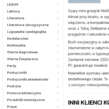
LEGO®
Szary mini grzejnik MAR
Lektury
klimat przy biurku, w s
Literatura
włączeniu, a kompaktow
Literatura obcojęzyczna
wraz z Tobą. Delikatne 
Logopedia i pedagogika
przyjaźnie i naturalnie
Modelarstwo
Ruch oscylacyjny w zakr
Multimedia
równomierne w całym k
Oferta Nagrodowa
pomieszczeń, w typowyc
Oferta Świąteczna
Zasilanie sieciowe 2202
PC gwarantuje trwałość
Party
Podręczniki
Niewielkie wymiary uła
dodatkowego ciepła. To 
Podręczniki akademickie
z uroczym, nieoczywist
Podróże
Pomoce edukacyjne
Poradniki metodyczne
INNI KLIENCI
Prasa