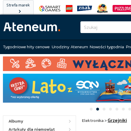
Strefa marek
Tygodniowe hity cenowe
Urodziny Ateneum
Nowości tygodnia
Pr
Grzejniki
Elektronika
>
Albumy
Artykuły dla niemowląt