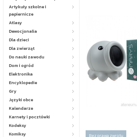
Artykuły szkolne i
papiernicze
Atlasy
Dewocjonalia
Dla dzieci
Dla zwierząt
Do nauki zawodu
Dom i ogród
Elektronika
Encyklopedie
Gry
Języki obce
Kalendarze
Karnety i pocztówki
Kodeksy
Komiksy
Bez prawa zwrotu