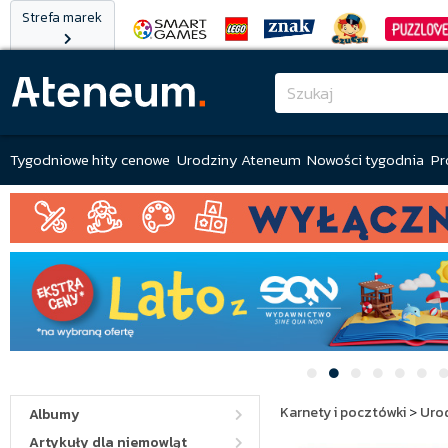
Strefa marek
Tygodniowe hity cenowe
Urodziny Ateneum
Nowości tygodnia
Pr
Karnety i pocztówki
>
Uro
Albumy
Artykuły dla niemowląt