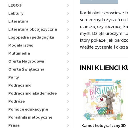
LEGO®
Kartki okolicznościowe t
Lektury
serdecznych życzeń na k
Literatura
dziecka, czy rocznicę, k
Literatura obcojęzyczna
myśli. Dzięki uroczym i
Logopedia i pedagogika
który pokaże, jak bardz
Modelarstwo
wielkie życzenia i okaza
Multimedia
Oferta Nagrodowa
INNI KLIENCI
Oferta Świąteczna
Party
Podręczniki
Podręczniki akademickie
Podróże
Pomoce edukacyjne
Poradniki metodyczne
Prasa
Karnet holograficzny 3D