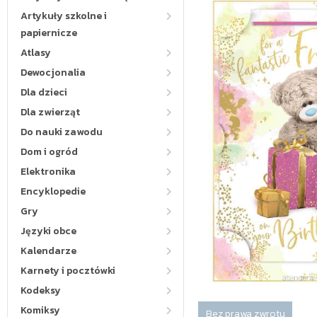
Artykuły szkolne i
papiernicze
Atlasy
Dewocjonalia
Dla dzieci
Dla zwierząt
Do nauki zawodu
Dom i ogród
Elektronika
Encyklopedie
Gry
Języki obce
Kalendarze
Karnety i pocztówki
Kodeksy
Komiksy
Bez prawa zwrotu