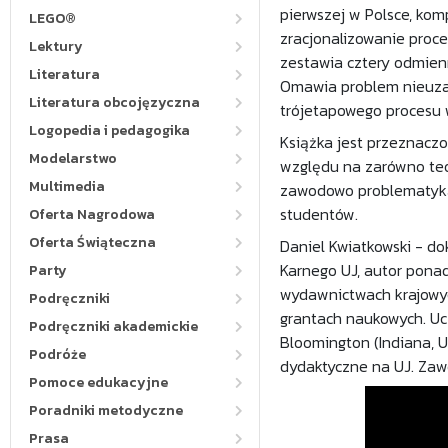
pierwszej w Polsce, kom
LEGO®
zracjonalizowanie proc
Lektury
zestawia cztery odmienn
Literatura
Omawia problem nieuzas
Literatura obcojęzyczna
trójetapowego procesu 
Logopedia i pedagogika
Książka jest przeznaczo
Modelarstwo
względu na zarówno teor
Multimedia
zawodowo problematyką 
studentów.
Oferta Nagrodowa
Oferta Świąteczna
Daniel Kwiatkowski - do
Karnego UJ, autor pona
Party
wydawnictwach krajowyc
Podręczniki
grantach naukowych. Uc
Podręczniki akademickie
Bloomington (Indiana, U
Podróże
dydaktyczne na UJ. Zaw
Pomoce edukacyjne
Poradniki metodyczne
Prasa