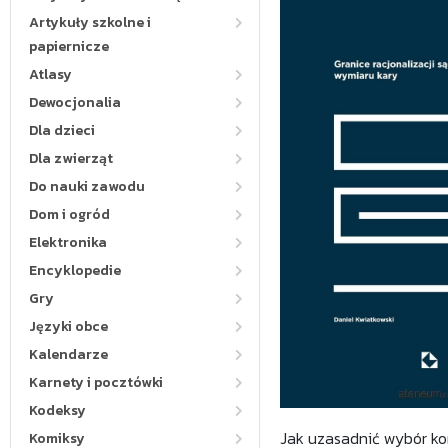
Artykuły szkolne i
papiernicze
Atlasy
Dewocjonalia
Dla dzieci
Dla zwierząt
Do nauki zawodu
Dom i ogród
Elektronika
Encyklopedie
Gry
Języki obce
Kalendarze
Karnety i pocztówki
Kodeksy
Jak uzasadnić wybór ko
Komiksy