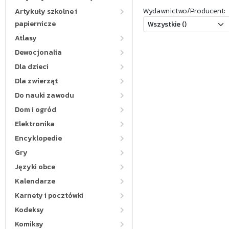
Wydawnictwo/Producent:
Artykuły szkolne i
papiernicze
Atlasy
Dewocjonalia
Dla dzieci
Dla zwierząt
Do nauki zawodu
Dom i ogród
Elektronika
Encyklopedie
Gry
Języki obce
Kalendarze
Karnety i pocztówki
Kodeksy
Komiksy