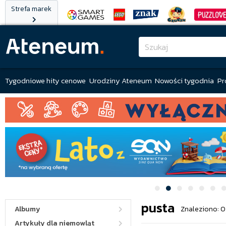
Strefa marek
Tygodniowe hity cenowe
Urodziny Ateneum
Nowości tygodnia
Pr
pusta
Albumy
Znaleziono: 0
Artykuły dla niemowląt