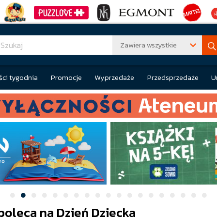
Zawiera wszystkie
ci tygodnia
Promocje
Wyprzedaże
Przedsprzedaże
U
 poleca na Dzień Dziecka