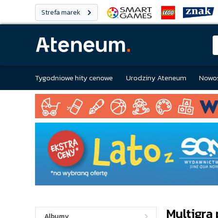
Strefa marek
Tygodniowe hity cenowe
Urodziny Ateneum
Nowoś
Multigra
Albumy