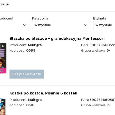
ozycje
oducent:
Kategoria:
Etykieta:
Blaszka po blaszce - gra edukacyjna Montessori
Producent:
Multigra
EAN:
59037966059
Kod dost.:
0599
Grupa wiekowa:
5+
Bez prawa zwrotu
Kostka po kostce. Pisanie 6 kostek
Producent:
Multigra
EAN:
59037966058
Kod dost.:
0581
Grupa wiekowa:
7+