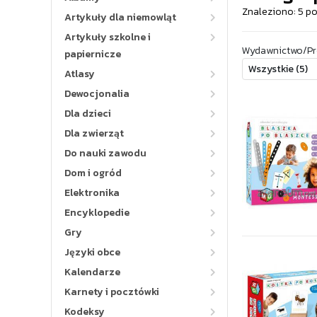
Znaleziono: 5 p
Artykuły dla niemowląt
Artykuły szkolne i
Wydawnictwo/Pr
papiernicze
Atlasy
Dewocjonalia
Dla dzieci
Dla zwierząt
Do nauki zawodu
Dom i ogród
Elektronika
Encyklopedie
Gry
Języki obce
Kalendarze
Karnety i pocztówki
Kodeksy