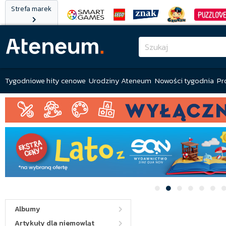
Strefa marek
Tygodniowe hity cenowe
Urodziny Ateneum
Nowości tygodnia
Pr
Albumy
Artykuły dla niemowląt