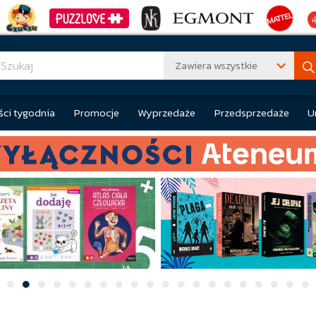
Zawiera wszystkie
ci tygodnia
Promocje
Wyprzedaże
Przedsprzedaże
U