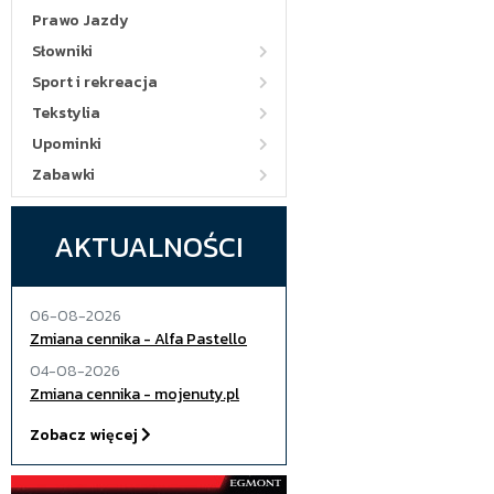
Prawo Jazdy
Słowniki
Sport i rekreacja
Tekstylia
Upominki
Zabawki
AKTUALNOŚCI
06-08-2026
Zmiana cennika - Alfa Pastello
04-08-2026
Zmiana cennika - mojenuty.pl
Zobacz więcej