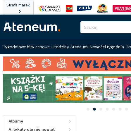
Strefa marek
Tygodniowe hity cenowe
Urodziny Ateneum
Nowości tygodnia
Pr
Albumy
Artykuły dla niemowląt