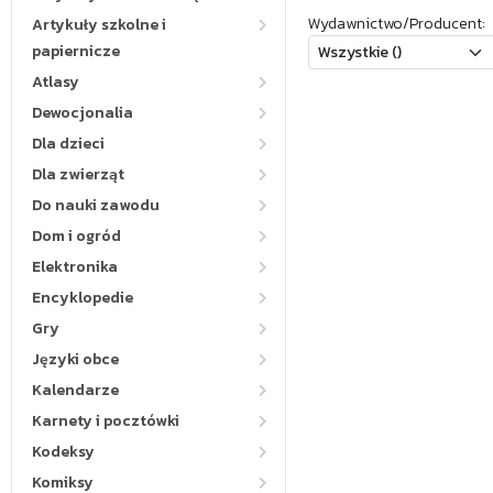
Wydawnictwo/Producent:
Artykuły szkolne i
papiernicze
Atlasy
Dewocjonalia
Dla dzieci
Dla zwierząt
Do nauki zawodu
Dom i ogród
Elektronika
Encyklopedie
Gry
Języki obce
Kalendarze
Karnety i pocztówki
Kodeksy
Komiksy